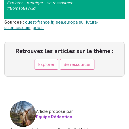
Explorer - protéger - se ressourcer
#BornToBeWild
Sources
:
ouest-france.fr
,
eea.europa.eu
,
futura-
sciences.com
,
geo.fr
Retrouvez les articles sur le thème :
Explorer
Se ressourcer
Article proposé par
Equipe Rédaction