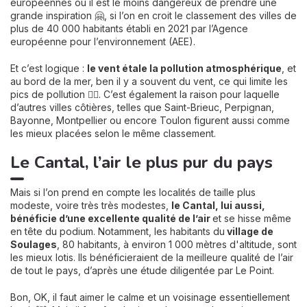
européennes où il est le moins dangereux de prendre une
grande inspiration 🤗, si l’on en croit le classement des villes de
plus de 40 000 habitants établi en 2021 par l’Agence
européenne pour l’environnement (AEE).
Et c’est logique :
le vent étale la pollution atmosphérique
, et
au bord de la mer, ben il y a souvent du vent, ce qui limite les
pics de pollution 😶‍🌫️. C’est également la raison pour laquelle
d’autres villes côtières, telles que Saint-Brieuc, Perpignan,
Bayonne, Montpellier ou encore Toulon figurent aussi comme
les mieux placées selon le même classement.
Le Cantal, l’air le plus pur du pays
Mais si l’on prend en compte les localités de taille plus
modeste, voire très très modestes,
le Cantal, lui aussi,
bénéficie d’une excellente qualité de l’air
et se hisse même
en tête du podium. Notamment, les habitants du
village de
Soulages
, 80 habitants, à environ 1 000 mètres d'altitude, sont
les mieux lotis. Ils bénéficieraient de la meilleure qualité de l’air
de tout le pays, d’après une étude diligentée par Le Point.
Bon, OK, il faut aimer le calme et un voisinage essentiellement