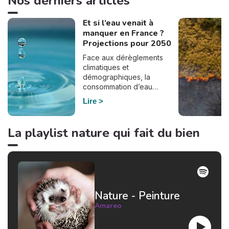
Nos derniers articles
Et si l’eau venait à
manquer en France ?
Projections pour 2050
Face aux dérèglements
climatiques et
démographiques, la
consommation d’eau
pourrait bien doubler en
Lire
France d’ici à 2050. En
effet, selon le dernier
rapport de France
La playlist nature qui fait du bien
Stratégie, commandé par
Elisabeth Borne à la suite du
plan Eau du gouvernement,
la demande en eau pourrait
augmenter de manière
significative si le
Nature - Peinture
réchauffement climatique se
poursuit et si notre
Amareo
consommation d’eau reste
inchangée. De nombreux