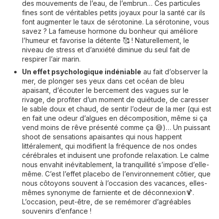
des mouvements de l’eau, de l’embrun… Ces particules
fines sont de véritables petits joyaux pour la santé car ils
font augmenter le taux de sérotonine. La sérotonine, vous
savez ? La fameuse hormone du bonheur qui améliore
l’humeur et favorise la détente 🥰 ! Naturellement, le
niveau de stress et d’anxiété diminue du seul fait de
respirer l’air marin.
Un effet psychologique indéniable
au fait d’observer la
mer, de plonger ses yeux dans cet océan de bleu
apaisant, d’écouter le bercement des vagues sur le
rivage, de profiter d’un moment de quiétude, de caresser
le sable doux et chaud, de sentir l’odeur de la mer (qui est
en fait une odeur d’algues en décomposition, même si ça
vend moins de rêve présenté comme ça 😅)… Un puissant
shoot de sensations apaisantes qui nous happent
littéralement, qui modifient la fréquence de nos ondes
cérébrales et induisent une profonde relaxation. Le calme
nous envahit inévitablement, la tranquillité s’impose d’elle-
même. C’est l’effet placebo de l’environnement côtier, que
nous côtoyons souvent à l’occasion des vacances, elles-
mêmes synonyme de farniente et de déconnexion🍹.
L’occasion, peut-être, de se remémorer d’agréables
souvenirs d’enfance !