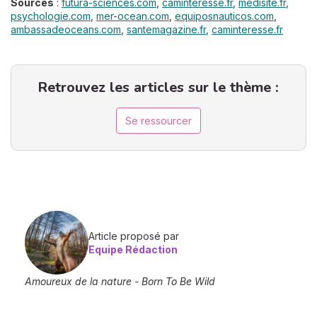
Sources
:
futura-sciences.com
,
caminteresse.fr
,
medisite.fr
,
psychologie.com
,
mer-ocean.com
,
equiposnauticos.com
,
ambassadeoceans.com
,
santemagazine.fr
,
caminteresse.fr
Retrouvez les articles sur le thème :
Se ressourcer
Article proposé par
Equipe Rédaction
Amoureux de la nature - Born To Be Wild