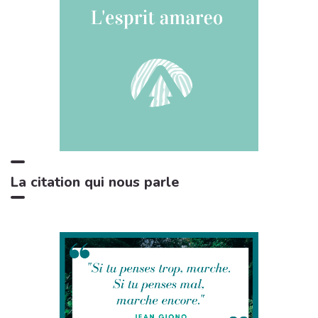
Chant de cigales, Vol. 1
3:02
8
Bruitages
Sons des rivières: Vent, ruisseau
4:17
9
Bruits naturels
Relax Naturelle
2:39
10
Chant d'Oiseaux
Bruits de feu crépitant
3:29
11
Zone de la Musique Relaxante
La citation qui nous parle