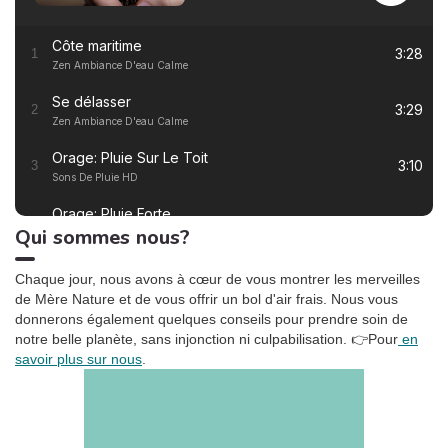
pourraient être
sérieusement impactés.
Côte maritime
Quelles sont les prévisions
3:28
1
Zen Ambiance D'eau Calme
et les scénarios possibles
pour nos ressources en eau
Se délasser
? Comment préserver nos
3:29
2
Zen Ambiance D'eau Calme
réserves et maintenir un
équilibre ? Les tensions à
Orage: Pluie Sur Le Toit
l’usage sont-elles
3:10
3
Sons De Pluie HD
inévitables ? Les grandes
lignes du rapport.
Orage: Pluie Forte
2:55
4
Qui sommes nous?
Sons De Pluie HD
Ronronnement relaxant
3:27
5
Chaque jour, nous avons à cœur de vous montrer les merveilles
Oasis de sommeil
de Mère Nature et de vous offrir un bol d'air frais. Nous vous
donnerons également quelques conseils pour prendre soin de
La tempête tropicale à l'horizon
1:42
6
notre belle planète, sans injonction ni culpabilisation.
👉Pour
en
Somnolent Jean
savoir plus sur nous
.
Pluie dans la Forêt, Pt. 01
1:23
7
Sons de la Nature Projet France de TraxLab
Chant de cigales, Vol. 1
3:02
8