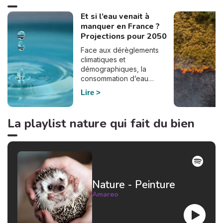
Et si l’eau venait à
manquer en France ?
Projections pour 2050
Face aux dérèglements
climatiques et
démographiques, la
consommation d’eau
pourrait bien doubler en
Lire
France d’ici à 2050. En
effet, selon le dernier
rapport de France
La playlist nature qui fait du bien
Stratégie, commandé par
Elisabeth Borne à la suite du
plan Eau du gouvernement,
la demande en eau pourrait
augmenter de manière
significative si le
Nature - Peinture
réchauffement climatique se
poursuit et si notre
Amareo
consommation d’eau reste
inchangée. De nombreux
secteurs d’activité