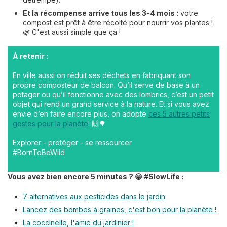
Et la récompense arrive tous les 3-4 mois
: votre
compost est prêt à être récolté pour nourrir vos plantes !
🌿 C'est aussi simple que ça !
À retenir :
En ville aussi on réduit ses déchets en fabriquant son
propre composteur de balcon. Qu’il serve de base à un
potager ou qu’il fonctionne avec des lombrics, c’est un petit
objet qui rend un grand service à la nature. Et si vous avez
envie d’en faire encore plus, on adopte
ces 5 autres petits
gestes pour la planète
! 🙌🌳
Explorer - protéger - se ressourcer
#BornToBeWild
Vous avez bien encore 5 minutes ? 😁 #SlowLife :
7 alternatives aux pesticides dans le jardin
Lancez des bombes à graines, c'est bon pour la planète !
La coccinelle, l'amie du jardinier !