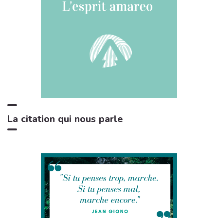
Bruitages
Sons des rivières: Vent, ruisseau
4:17
9
Bruits naturels
Relax Naturelle
2:39
10
Chant d'Oiseaux
Bruits de feu crépitant
3:29
11
Zone de la Musique Relaxante
La citation qui nous parle