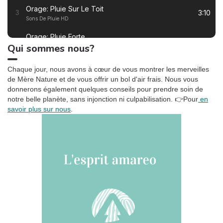
Orage: Pluie Sur Le Toit
3:10
3
Sons De Pluie HD
Orage: Pluie Forte
2:55
4
Qui sommes nous?
Sons De Pluie HD
Ronronnement relaxant
3:27
5
Chaque jour, nous avons à cœur de vous montrer les merveilles
Oasis de sommeil
de Mère Nature et de vous offrir un bol d'air frais. Nous vous
donnerons également quelques conseils pour prendre soin de
La tempête tropicale à l'horizon
1:42
6
notre belle planète, sans injonction ni culpabilisation.
👉Pour
en
Somnolent Jean
savoir plus sur nous
.
Pluie dans la Forêt, Pt. 01
1:23
7
Sons de la Nature Projet France de TraxLab
Chant de cigales, Vol. 1
3:02
8
Bruitages
Sons des rivières: Vent, ruisseau
4:17
9
Bruits naturels
Relax Naturelle
2:39
10
Chant d'Oiseaux