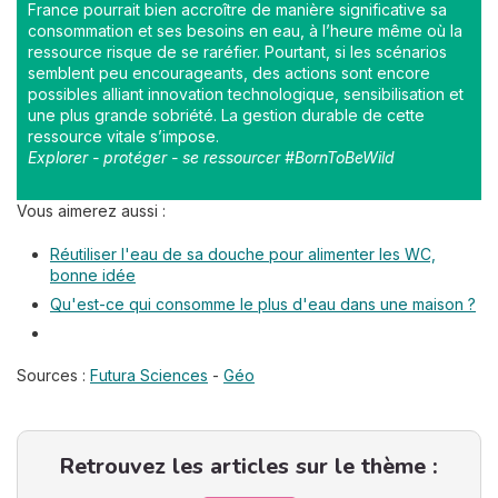
France pourrait bien accroître de manière significative sa
consommation et ses besoins en eau, à l’heure même où la
ressource risque de se raréfier. Pourtant, si les scénarios
semblent peu encourageants, des actions sont encore
possibles alliant innovation technologique, sensibilisation et
une plus grande sobriété. La gestion durable de cette
ressource vitale s’impose.
Explorer - protéger - se ressourcer #BornToBeWild
Vous aimerez aussi :
Réutiliser l'eau de sa douche pour alimenter les WC,
bonne idée
Qu'est-ce qui consomme le plus d'eau dans une maison ?
Sources :
Futura Sciences
-
Géo
Retrouvez les articles sur le thème :