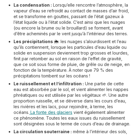
La condensation :
Lorsqu’elle rencontre l’atmosphère, la
vapeur d’eau se refroidit au contact de masses d’air froid,
et se transforme en gouttes, passant de l’état gazeux à
l’état liquide ou à l’état solide. C’est ainsi que les nuages
(ou encore la brume ou le brouillard) se forment, avant
d’être acheminés par le vent jusqu’à l’intérieur des terres.
Les précipitations
🌦️: les nuages s’alourdissent et l’eau
qu’ils contiennent, lorsque les particules d’eau liquide ou
solide en suspension deviennent trop grosses et lourdes,
finit par retomber au sol en raison de l’effet de gravité,
que ce soit sous forme de pluie, de grêle ou de neige, en
fonction de la température. À noter que 79 % des
précipitations tombent sur les océans !
Le ruissellement et l’infiltration :
Une partie de cette
eau est absorbée par le sol, et vient alimenter les nappes
phréatiques ou est utilisée par les végétaux 🌱. Une autre
proportion ruisselle, et se déverse dans les cours d’eau,
les rivières et les lacs, pour rejoindre, à terme, les
océans.
La fonte des glaciers
vient également alimenter
ce phénomène. Toutes les eaux issues du ruissellement
sont désignées sous le terme de cours d’eau de drainage.
La circulation souterraine :
même à l’intérieur des sols,