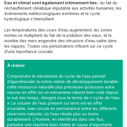
Eau et climat sont également intimement liés :
du fait du
réchauffement climatique imputable aux activités humaines, les
évènements météorologiques extrêmes et le cycle
hydrologique s’intensifient.
Les températures des cours d’eau augmentent, les zones
mortes se multiplient du fait de la pollution des eaux, et la
montée des mers engendre des intrusions d’eau salée dans
les nappes. Toutes ces perturbations influent sur ce cycle
d’une importance cruciale.
À retenir
Comprendre le mécanisme du cycle de l’eau permet
d’appréhender la notion même de développement durable :
cette ressource naturelle plus précieuse qu’aucune autre
repose en effet sur un mécanisme naturel bien rodé depuis
la nuit des temps, désigné sous le terme de « cycle de l’eau
». Le volume de l’eau présent sur terre est en effet
invariable, mais circule en permanence entre les différents
réservoirs naturels, où l’eau réside plus ou moins
durablement. L’Homme, en interférant dans ces flux,
perturbe une machine bien rôdée et cause d’importants