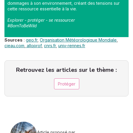
dommages à son environnement, créant des tensions sur
cette ressource essentielle à la vie.
Explorer - protéger - se ressourcer
#BornToBeWild
Sources
:
geo.fr
,
Organisation Météorologique Mondiale
,
cieau.com
,
alloprof
,
cnrs.fr
,
univ-rennes.fr
Retrouvez les articles sur le thème :
Protéger
Article proposé par