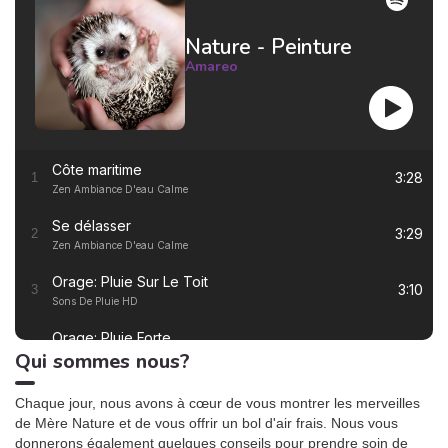
augmenter de manière
significative si le
Nature - Peinture
réchauffement climatique se
poursuit et si notre
Amareo
consommation d’eau reste
inchangée. De nombreux
secteurs d’activité
pourraient être
sérieusement impactés.
Côte maritime
Quelles sont les prévisions
3:28
1
Zen Ambiance D'eau Calme
et les scénarios possibles
pour nos ressources en eau
Se délasser
? Comment préserver nos
3:29
2
Zen Ambiance D'eau Calme
réserves et maintenir un
équilibre ? Les tensions à
Orage: Pluie Sur Le Toit
l’usage sont-elles
3:10
3
Sons De Pluie HD
inévitables ? Les grandes
lignes du rapport.
Orage: Pluie Forte
2:55
4
Qui sommes nous?
Sons De Pluie HD
Ronronnement relaxant
3:27
5
Chaque jour, nous avons à cœur de vous montrer les merveilles
Oasis de sommeil
de Mère Nature et de vous offrir un bol d'air frais. Nous vous
donnerons également quelques conseils pour prendre soin de