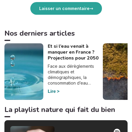
Laisser un commentaire
Nos derniers articles
Et si l’eau venait à
manquer en France ?
Projections pour 2050
Face aux dérèglements
climatiques et
démographiques, la
consommation d’eau
pourrait bien doubler en
Lire
France d’ici à 2050. En
effet, selon le dernier
rapport de France
La playlist nature qui fait du bien
Stratégie, commandé par
Elisabeth Borne à la suite du
plan Eau du gouvernement,
la demande en eau pourrait