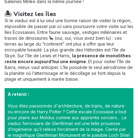
baleines Minke dans la même journée !
🏝️ Visitez les îles
Si le viaduc est à lui seul une bonne raison de visiter la région,
impossible de passer par ici sans poursuivre votre visite sur les
îles Écossaises. Entre faune sauvage, vestiges millénaires et
traces de dinosaures 🦕 (oui, oui, vous avez bien lu) : ces
terres au large du “continent” ont plus à offrir que leur
incroyable beauté. La plus grande des Hébrides est l’île de
Skye. Sur l’île de Lewis et Harris,
la présence de monolithes
reste encore aujourd’hui une énigme
. Et pour visiter l’île de
Barra, mieux vaut anticiper. L’île possède le seul aérodrome de
la planète où l’atterrissage et le décollage se font depuis la
plage et uniquement à marée basse.
À retenir :
Vous êtes passionnés d'architecture, de trains, de nature
ou encore de Harry Potter ? Cette escale Écossaise a tout
pour plaire aux Moldus comme aux apprentis sorciers… Le
viaduc ferroviaire de Glenfinnan est une telle prouesse
d’ingénierie qu’il relève forcément de la magie. Cerné par
le magnifique Glenfinnan Monument et le paisible Loch Shiel