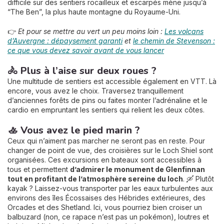
difficile sur des sentiers rocailleux et escarpés mène jusqu’à
“The Ben”, la plus haute montagne du Royaume-Uni.
👉
Et pour se mettre au vert un peu moins loin :
Les volcans
d’Auvergne : dépaysement garanti
et
le chemin de Stevenson :
ce que vous devez savoir avant de vous lancer
🚴 Plus à l’aise sur deux roues ?
Une multitude de sentiers est accessible également en VTT. Là
encore, vous avez le choix. Traversez tranquillement
d’anciennes forêts de pins ou faites monter l’adrénaline et le
cardio en empruntant les sentiers qui relient les deux côtes.
🚣 Vous avez le pied marin ?
Ceux qui n’aiment pas marcher ne seront pas en reste. Pour
changer de point de vue, des croisières sur le Loch Shiel sont
organisées. Ces excursions en bateaux sont accessibles à
tous et permettent
d’admirer le monument de Glenfinnan
tout en profitant de l’atmosphère sereine du loch
. 🛶 Plutôt
kayak ? Laissez-vous transporter par les eaux turbulentes aux
environs des îles Écossaises des Hébrides extérieures, des
Orcades et des Shetland. Ici, vous pourriez bien croiser un
balbuzard (non, ce rapace n’est pas un pokémon), loutres et