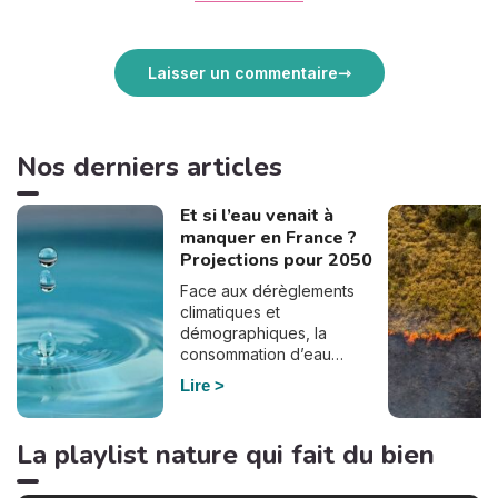
Laisser un commentaire
Nos derniers articles
Et si l’eau venait à
manquer en France ?
Projections pour 2050
Face aux dérèglements
climatiques et
démographiques, la
consommation d’eau
pourrait bien doubler en
Lire
France d’ici à 2050. En
effet, selon le dernier
rapport de France
La playlist nature qui fait du bien
Stratégie, commandé par
Elisabeth Borne à la suite du