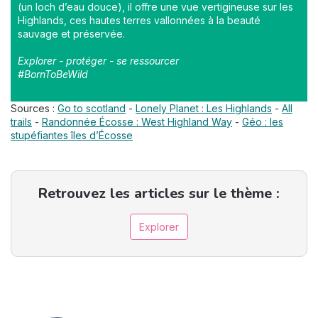
(un loch d’eau douce), il offre une vue vertigineuse sur les
Highlands, ces hautes terres vallonnées à la beauté
sauvage et préservée.
Explorer - protéger - se ressourcer
#BornToBeWild
Sources :
Go to scotland
-
Lonely Planet : Les Highlands
-
All
trails
-
Randonnée Écosse : West Highland Way
-
Géo : les
stupéfiantes îles d’Écosse
Retrouvez les articles sur le thème :
Explorer