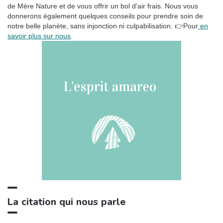
Oasis de sommeil
de Mère Nature et de vous offrir un bol d'air frais. Nous vous
donnerons également quelques conseils pour prendre soin de
La tempête tropicale à l'horizon
1:42
6
notre belle planète, sans injonction ni culpabilisation.
👉Pour
en
Somnolent Jean
savoir plus sur nous
.
Pluie dans la Forêt, Pt. 01
1:23
7
Sons de la Nature Projet France de TraxLab
Chant de cigales, Vol. 1
3:02
8
Bruitages
Sons des rivières: Vent, ruisseau
4:17
9
Bruits naturels
Relax Naturelle
2:39
10
Chant d'Oiseaux
Bruits de feu crépitant
3:29
11
Zone de la Musique Relaxante
La citation qui nous parle