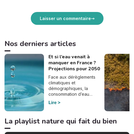
Laisser un commentaire
Nos derniers articles
Et si l’eau venait à
manquer en France ?
Projections pour 2050
Face aux dérèglements
climatiques et
démographiques, la
consommation d’eau
pourrait bien doubler en
Lire
France d’ici à 2050. En
effet, selon le dernier
rapport de France
La playlist nature qui fait du bien
Stratégie, commandé par
Elisabeth Borne à la suite du
plan Eau du gouvernement,