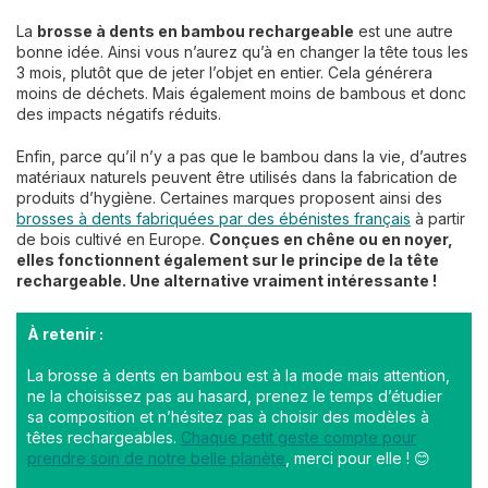
La
brosse à dents en bambou rechargeable
est une autre
bonne idée. Ainsi vous n’aurez qu’à en changer la tête tous les
3 mois, plutôt que de jeter l’objet en entier. Cela générera
moins de déchets. Mais également moins de bambous et donc
des impacts négatifs réduits.
Enfin, parce qu’il n’y a pas que le bambou dans la vie, d’autres
matériaux naturels peuvent être utilisés dans la fabrication de
produits d’hygiène. Certaines marques proposent ainsi des
brosses à dents fabriquées par des ébénistes français
à partir
de bois cultivé en Europe.
Conçues en chêne ou en noyer,
elles fonctionnent également sur le principe de la tête
rechargeable. Une alternative vraiment intéressante !
À retenir :
La brosse à dents en bambou est à la mode mais attention,
ne la choisissez pas au hasard, prenez le temps d’étudier
sa composition et n’hésitez pas à choisir des modèles à
têtes rechargeables.
Chaque petit geste compte pour
prendre soin de notre belle planète
, merci pour elle ! 😊