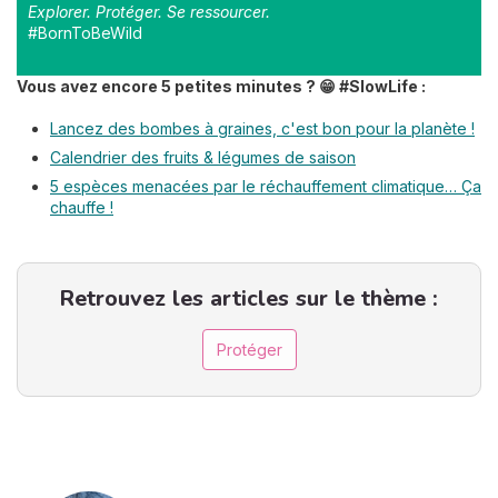
Explorer. Protéger. Se ressourcer.
#BornToBeWild
Vous avez encore 5 petites minutes ? 😁 #SlowLife :
Lancez des bombes à graines, c'est bon pour la planète !
Calendrier des fruits & légumes de saison
5 espèces menacées par le réchauffement climatique… Ça
chauffe !
Retrouvez les articles sur le thème :
Protéger