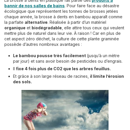
La brosse à dents en plastique fait partie des
produits à
bannir de nos salles de bains
. Pour faire face au désastre
écologique que représentent les tonnes de brosses jetées
chaque année, la brosse à dents en bambou apparaît comme
la parfaite
alternative
. Réalisée à partir d’un matériel
organique
et
biodégradable
, elle attire tous ceux qui veulent
mettre plus de naturel dans leur vie. À raison ! Car en plus de
cet aspect zéro déchet, la culture de cette plante graminée
possède d’autres nombreux avantages :
Le bambou pousse très facilement
(jusqu’à un mètre
par jour) et sans avoir besoin de pesticides ou d’engrais.
Il
fixe 4 fois plus de CO2 que les arbres feuillus.
Et grâce à son large réseau de racines,
il limite l’érosion
des sols.