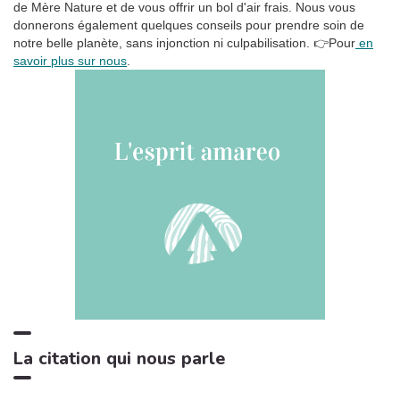
de Mère Nature et de vous offrir un bol d'air frais. Nous vous
donnerons également quelques conseils pour prendre soin de
La tempête tropicale à l'horizon
1:42
6
notre belle planète, sans injonction ni culpabilisation.
👉Pour
en
Somnolent Jean
savoir plus sur nous
.
Pluie dans la Forêt, Pt. 01
1:23
7
Sons de la Nature Projet France de TraxLab
Chant de cigales, Vol. 1
3:02
8
Bruitages
Sons des rivières: Vent, ruisseau
4:17
9
Bruits naturels
Relax Naturelle
2:39
10
Chant d'Oiseaux
Bruits de feu crépitant
3:29
11
Zone de la Musique Relaxante
La citation qui nous parle