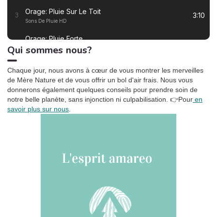
équilibre ? Les tensions à
Orage: Pluie Sur Le Toit
l’usage sont-elles
3:10
3
Sons De Pluie HD
inévitables ? Les grandes
lignes du rapport.
Orage: Pluie Forte
2:55
4
Qui sommes nous?
Sons De Pluie HD
Ronronnement relaxant
3:27
5
Chaque jour, nous avons à cœur de vous montrer les merveilles
Oasis de sommeil
de Mère Nature et de vous offrir un bol d'air frais. Nous vous
donnerons également quelques conseils pour prendre soin de
La tempête tropicale à l'horizon
1:42
6
notre belle planète, sans injonction ni culpabilisation.
👉Pour
en
Somnolent Jean
savoir plus sur nous
.
Pluie dans la Forêt, Pt. 01
1:23
7
Sons de la Nature Projet France de TraxLab
Chant de cigales, Vol. 1
3:02
8
Bruitages
Sons des rivières: Vent, ruisseau
4:17
9
Bruits naturels
Relax Naturelle
2:39
10
Chant d'Oiseaux