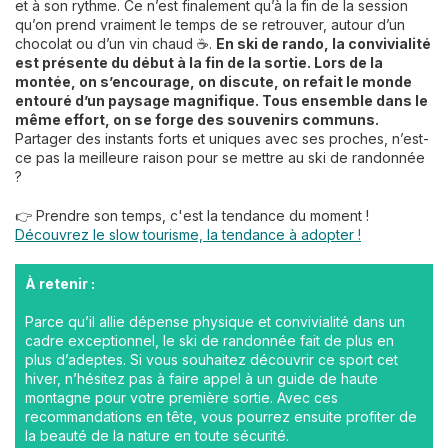
et à son rythme. Ce n’est finalement qu’à la fin de la session
qu’on prend vraiment le temps de se retrouver, autour d’un
chocolat ou d’un vin chaud ☕️.
En ski de rando, la convivialité
est présente du début à la fin de la sortie. Lors de la
montée, on s’encourage, on discute, on refait le monde
entouré d’un paysage magnifique. Tous ensemble dans le
même effort, on se forge des souvenirs communs.
Partager des instants forts et uniques avec ses proches, n’est-
ce pas la meilleure raison pour se mettre au ski de randonnée
?
👉 Prendre son temps, c'est la tendance du moment !
Découvrez le slow tourisme, la tendance à adopter !
À retenir :
Parce qu’il allie dépense physique et convivialité dans un
cadre exceptionnel, le ski de randonnée fait de plus en
plus d’adeptes. Si vous souhaitez découvrir ce sport cet
hiver, n’hésitez pas à faire appel à un guide de haute
montagne pour votre première sortie. Avec ces
recommandations en tête, vous pourrez ensuite profiter de
la beauté de la nature en toute sécurité.