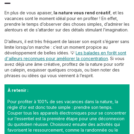
En plus de vous apaiser,
la nature vous rend créatif
, et les
vacances sont le moment idéal pour en profiter ! En effet,
prendre le temps d’observer des choses simples, d’admirer les
alentours et de s’attarder sur des détails stimulant l’imagination.
D’ailleurs, il est très fréquent de laisser son esprit s’égarer sans
limite lorsqu’on marche : c’est un moment propice au
développement de belles idées. 💡
Les balades en forêt sont
d'ailleurs reconnues pour améliorer la concentration
. Si vous
avez déjà une âme créative, profitez de la nature pour sortir
un calepin, esquisser quelques croquis, ou bien noter des
phrases ou idées qui vous viennent à l’esprit.
À retenir :
Pour profiter à 100% de ses vacances dans la nature, la
règle d’or est donc toute simple : prendre son temps.
Couper tous les appareils électroniques pour se concentrer
sur l’essentiel est la première étape pour une déconnexion
du quotidien réussie. Choisissez ensuite des activités qui
favorisent le ressourcement, comme la randonnée ou le