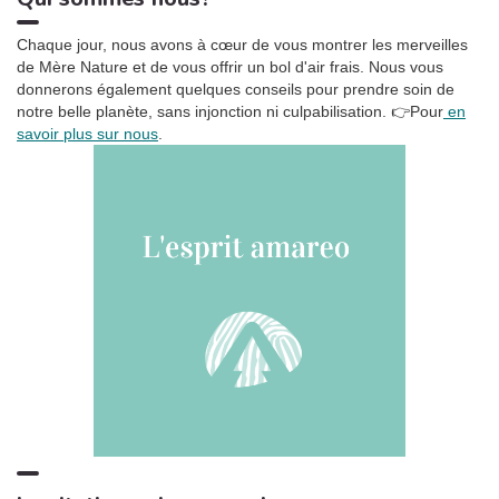
Ronronnement relaxant
3:27
5
Chaque jour, nous avons à cœur de vous montrer les merveilles
Oasis de sommeil
de Mère Nature et de vous offrir un bol d'air frais. Nous vous
donnerons également quelques conseils pour prendre soin de
La tempête tropicale à l'horizon
1:42
6
notre belle planète, sans injonction ni culpabilisation.
👉Pour
en
Somnolent Jean
savoir plus sur nous
.
Pluie dans la Forêt, Pt. 01
1:23
7
Sons de la Nature Projet France de TraxLab
Chant de cigales, Vol. 1
3:02
8
Bruitages
Sons des rivières: Vent, ruisseau
4:17
9
Bruits naturels
Relax Naturelle
2:39
10
Chant d'Oiseaux
Bruits de feu crépitant
3:29
11
Zone de la Musique Relaxante