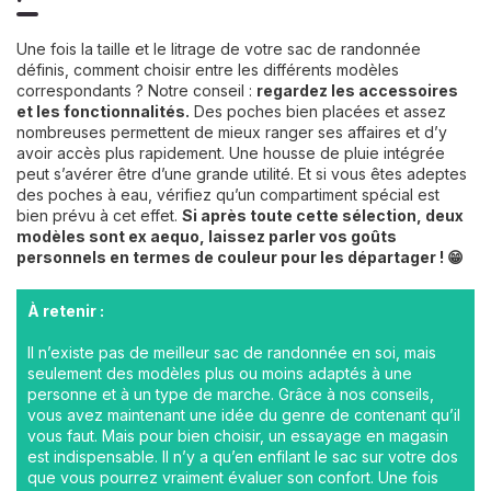
Une fois la taille et le litrage de votre sac de randonnée
définis, comment choisir entre les différents modèles
correspondants ? Notre conseil :
regardez les accessoires
et les fonctionnalités.
Des poches bien placées et assez
nombreuses permettent de mieux ranger ses affaires et d’y
avoir accès plus rapidement. Une housse de pluie intégrée
peut s’avérer être d’une grande utilité. Et si vous êtes adeptes
des poches à eau, vérifiez qu’un compartiment spécial est
bien prévu à cet effet.
Si après toute cette sélection, deux
modèles sont ex aequo, laissez parler vos goûts
personnels en termes de couleur pour les départager ! 😁
À retenir :
Il n’existe pas de meilleur sac de randonnée en soi, mais
seulement des modèles plus ou moins adaptés à une
personne et à un type de marche. Grâce à nos conseils,
vous avez maintenant une idée du genre de contenant qu’il
vous faut. Mais pour bien choisir, un essayage en magasin
est indispensable. Il n’y a qu’en enfilant le sac sur votre dos
que vous pourrez vraiment évaluer son confort. Une fois