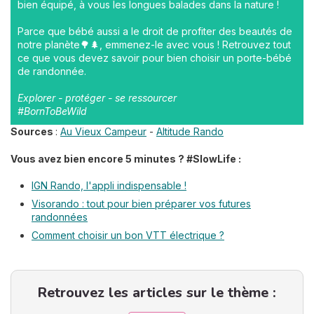
bien équipé, à vous les longues balades dans la nature !
Parce que bébé aussi a le droit de profiter des beautés de
notre planète🌳🌲, emmenez-le avec vous ! Retrouvez tout
ce que vous devez savoir pour bien choisir un porte-bébé
de randonnée.
Explorer - protéger - se ressourcer
#BornToBeWild
Sources
:
Au Vieux Campeur
-
Altitude Rando
Vous avez bien encore 5 minutes ? #SlowLife :
IGN Rando, l'appli indispensable !
Visorando : tout pour bien préparer vos futures
randonnées
Comment choisir un bon VTT électrique ?
Retrouvez les articles sur le thème :