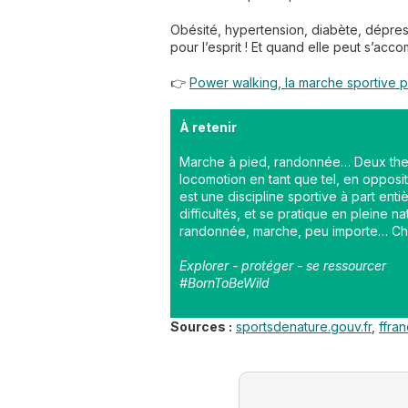
Obésité, hypertension, diabète, dépres
pour l’esprit ! Et quand elle peut s’ac
👉
Power walking, la marche sportive p
À retenir
Marche à pied, randonnée… Deux ther
locomotion en tant que tel, en opposi
est une discipline sportive à part ent
difficultés, et se pratique en pleine n
randonnée, marche, peu importe… Chaq
Explorer - protéger - se ressourcer
#BornToBeWild
Sources :
sportsdenature.gouv.fr
,
ffra