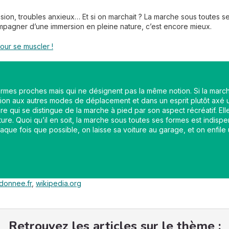
sion, troubles anxieux… Et si on marchait ? La marche sous toutes s
compagner d’une immersion en pleine nature, c’est encore mieux.
our se muscler !
mes proches mais qui ne désignent pas la même notion. Si la marc
tion aux autres modes de déplacement et dans un esprit plutôt axé ut
ière qui se distingue de la marche à pied par son aspect récréatif. E
ature. Quoi qu’il en soit, la marche sous toutes ses formes est indisp
ue fois que possible, on laisse sa voiture au garage, et on enfile
ndonnee.fr
,
wikipedia.org
Retrouvez les articles sur le thème :