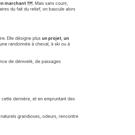
e en marchant
🗺️. Mais sans courir,
res du fait du relief, on bascule alors
ire. Elle désigne plus
un projet, un
 une randonnée à cheval, à ski ou à
sence de dénivelé, de passages
s cette dernière, et en empruntant des
s naturels grandioses, odeurs, rencontre