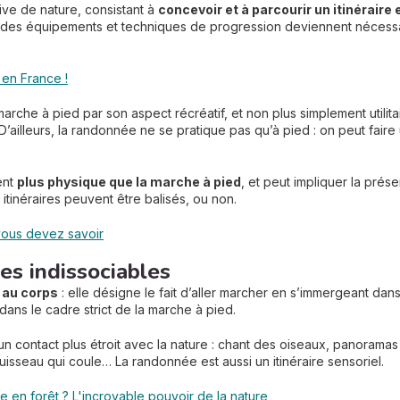
tive de nature, consistant à
concevoir et à parcourir un itinérair
, si des équipements et techniques de progression deviennent nécessai
 en France !
rche à pied par son aspect récréatif, et non plus simplement utilita
ailleurs, la randonnée ne se pratique pas qu’à pied : on peut faire
ent
plus physique que la marche à pied
, et peut impliquer la pré
itinéraires peuvent être balisés, ou non.
vous devez savoir
es indissociables
e au corps
: elle désigne le fait d’aller marcher en s’immergeant dan
dans le cadre strict de la marche à pied.
 un contact plus étroit avec la nature : chant des oiseaux, panorama
uisseau qui coule… La randonnée est aussi un itinéraire sensoriel.
e en forêt ? L'incroyable pouvoir de la nature