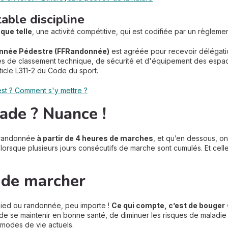
able discipline
 que telle
, une activité compétitive, qui est codifiée par un règlemen
donnée Pédestre (FFRandonnée
)
est agréée pour recevoir délégati
mes de classement technique, de sécurité et d'équipement des espaces,
ticle L311-2 du Code du sport.
st ? Comment s'y mettre ?
de ? Nuance !
 randonnée
à partir de 4 heures de marches
, et qu’en dessous, o
lorsque plusieurs jours consécutifs de marche sont cumulés. Et celle
t de marcher
pied ou randonnée, peu importe !
Ce qui compte, c’est de bouger
de se maintenir en bonne santé, de diminuer les risques de maladie c
s modes de vie actuels.