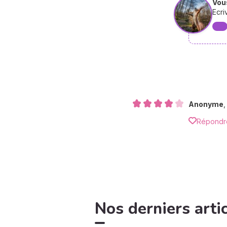
Vous
Ecri
Anonyme
Répondr
Nos derniers arti