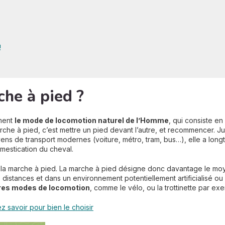
!
che à pied ?
ment
le mode de locomotion naturel de l’Homme
, qui consiste en
arche à pied, c’est mettre un pied devant l’autre, et recommencer. J
yens de transport modernes (voiture, métro, tram, bus…), elle a lon
mestication du cheval.
 de la marche à pied. La marche à pied désigne donc davantage le m
tes distances et dans un environnement potentiellement artificialisé o
tres modes de locomotion
, comme le vélo, ou la trottinette par ex
 savoir pour bien le choisir