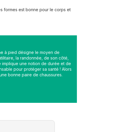
es formes est bonne pour le corps et
he à pied désigne le moyen de
ilitaire, la randonnée, de son côté,
lle implique une notion de durée et de
ensable pour protéger sa santé ! Alors
 une bonne paire de chaussures.