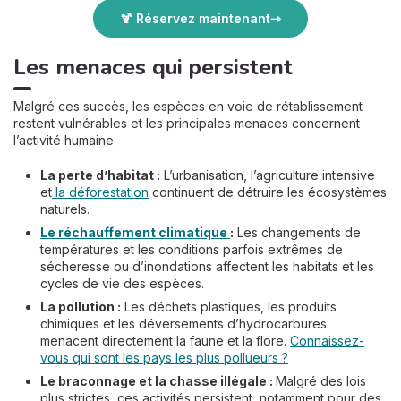
🍹 Réservez maintenant
Les menaces qui persistent
Malgré ces succès, les espèces en voie de rétablissement
restent vulnérables et les principales menaces concernent
l’activité humaine.
La perte d’habitat :
L’urbanisation, l’agriculture intensive
et
la déforestation
continuent de détruire les écosystèmes
naturels.
Le réchauffement climatique
:
Les changements de
températures et les conditions parfois extrêmes de
sécheresse ou d’inondations affectent les habitats et les
cycles de vie des espèces.
La pollution :
Les déchets plastiques, les produits
chimiques et les déversements d’hydrocarbures
menacent directement la faune et la flore.
Connaissez-
vous qui sont les pays les plus pollueurs ?
Le braconnage et la chasse illégale :
Malgré des lois
plus strictes, ces activités persistent, notamment pour des