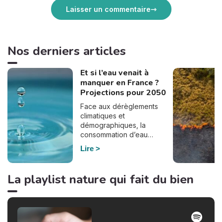
Laisser un commentaire
Nos derniers articles
Et si l’eau venait à
manquer en France ?
Projections pour 2050
Face aux dérèglements
climatiques et
démographiques, la
consommation d’eau
pourrait bien doubler en
Lire
France d’ici à 2050. En
effet, selon le dernier
rapport de France
La playlist nature qui fait du bien
Stratégie, commandé par
Elisabeth Borne à la suite du
plan Eau du gouvernement,
la demande en eau pourrait
augmenter de manière