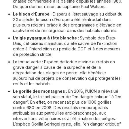
chasse commerciale à la baleine depuis les années 1980.
De quoi donner raison au capitaine Paul Watson…
Le bison d’Europe :
Disparu à l’état sauvage au début du
XXe siècle, le bison d’Europe a été réintroduit dans
plusieurs régions grâce à des programmes d’élevage en
captivité et de réintégration dans des habitats naturels.
L’aigle pygargue à tête blanche :
Symbole des États-
Unis, cet oiseau majestueux a été sauvé de l’extinction
grâce à l’interdiction du pesticide DDT et à des mesures
de protection stricte.
La tortue verte : Espèce de tortue marine autrefois en
grave danger à cause de la surpêche et de la
dégradation des plages de ponte, elle bénéficie
aujourd’hui de projets de conservation qui protègent les
œufs et les habitats.
Le gorille des montagnes :
En 2018, l’UICN a réévalué
son statut, le faisant passer de “en danger critique” à “en
danger”. En effet, on recensait plus de 1000 gorilles
contre 680 en 2008. Des résultats encourageants
attribuables aux patrouilles anti-braconnage, aux
interventions vétérinaires et à l’élimination des pièges.
L’espèce Gorilla Beringei reste, elle, “en danger critique”