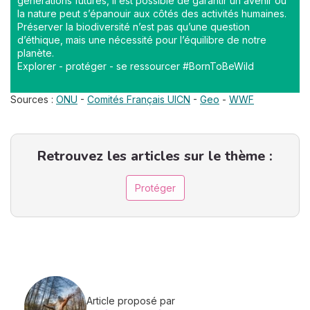
générations futures, il est possible de garantir un avenir où
la nature peut s’épanouir aux côtés des activités humaines.
Préserver la biodiversité n’est pas qu’une question
d’éthique, mais une nécessité pour l’équilibre de notre
planète.
Explorer - protéger - se ressourcer #BornToBeWild
Sources :
ONU
-
Comités Français UICN
-
Geo
-
WWF
Retrouvez les articles sur le thème :
Protéger
Article proposé par