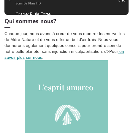
Sons De Pluie HD
inévitables ? Les grandes
lignes du rapport.
Orage: Pluie Forte
2:55
4
Qui sommes nous?
Sons De Pluie HD
Ronronnement relaxant
3:27
5
Chaque jour, nous avons à cœur de vous montrer les merveilles
Oasis de sommeil
de Mère Nature et de vous offrir un bol d'air frais. Nous vous
donnerons également quelques conseils pour prendre soin de
La tempête tropicale à l'horizon
1:42
6
notre belle planète, sans injonction ni culpabilisation.
👉Pour
en
Somnolent Jean
savoir plus sur nous
.
Pluie dans la Forêt, Pt. 01
1:23
7
Sons de la Nature Projet France de TraxLab
Chant de cigales, Vol. 1
3:02
8
Bruitages
Sons des rivières: Vent, ruisseau
4:17
9
Bruits naturels
Relax Naturelle
2:39
10
Chant d'Oiseaux
Bruits de feu crépitant
3:29
11