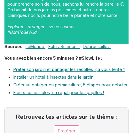
pour prendre soin de nous, sachons lui rendre la pareille 😉.
On bannit de nos jardins pesticides et autres engrais
chimiques nocifs pour notre belle planète et notre santé.
Explorer - protéger - se ressourcer
#BornToBeWild
Sources
:
LeMonde
-
FuturaSciences
-
Debrousaillez
Vous avez bien encore 5 minutes ? #SlowLife :
Prêter son jardin et partager les récoltes, ça vous tente ?
Installer un hôtel à insectes dans le jardin
Créer un potager en permaculture, 5 étapes pour débuter
Fleurs comestibles, un régal pour les papilles !
Retrouvez les articles sur le thème :
Protéger