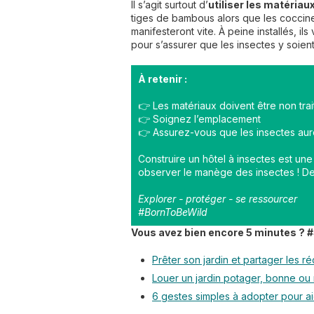
Il s’agit surtout d’
utiliser les matériau
tiges de bambous alors que les coccine
manifesteront vite. À peine installés, il
pour s’assurer que les insectes y soient
À retenir :
👉 Les matériaux doivent être non trai
👉 Soignez l’emplacement
👉 Assurez-vous que les insectes auro
Construire un hôtel à insectes est une
observer le manège des insectes ! De 
Explorer - protéger - se ressourcer
#BornToBeWild
Vous avez bien encore 5 minutes ? #
Prêter son jardin et partager les ré
Louer un jardin potager, bonne ou
6 gestes simples à adopter pour ai