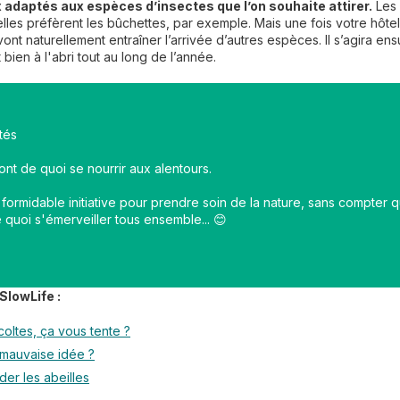
x adaptés aux espèces d’insectes que l’on souhaite attirer.
Les 
lles préfèrent les bûchettes, par exemple. Mais une fois votre hôte
s vont naturellement entraîner l’arrivée d’autres espèces. Il s’agira en
 bien à l'abri tout au long de l’année.
tés
nt de quoi se nourrir aux alentours.
 formidable initiative pour prendre soin de la nature, sans compter 
quoi s'émerveiller tous ensemble... 😊
SlowLife :
coltes, ça vous tente ?
 mauvaise idée ?
der les abeilles