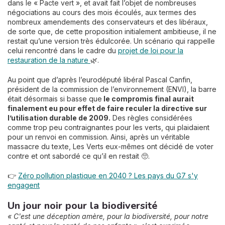
dans le « Pacte vert », et avait fait l’objet de nombreuses
négociations au cours des mois écoulés, aux termes des
nombreux amendements des conservateurs et des libéraux,
de sorte que, de cette proposition initialement ambitieuse, il ne
restait qu’une version très édulcorée. Un scénario qui rappelle
celui rencontré dans le cadre du
projet de loi pour la
restauration de la nature
🌿.
Au point que d’après l’eurodéputé libéral Pascal Canfin,
président de la commission de l’environnement (ENVI), la barre
était désormais si basse que
le compromis final aurait
finalement eu pour effet de faire reculer la directive sur
l’utilisation durable de 2009.
Des règles considérées
comme trop peu contraignantes pour les verts, qui plaidaient
pour un renvoi en commission. Ainsi, après un véritable
massacre du texte, Les Verts eux-mêmes ont décidé de voter
contre et ont sabordé ce qu’il en restait 🥺.
👉
Zéro pollution plastique en 2040 ? Les pays du G7 s'y
engagent
Un jour noir pour la biodiversité
« C'est une déception amère, pour la biodiversité, pour notre