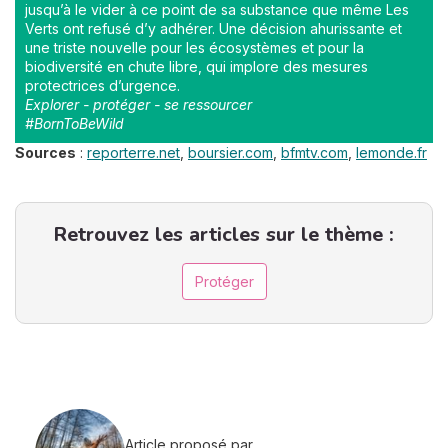
jusqu’à le vider à ce point de sa substance que même Les
Verts ont refusé d’y adhérer. Une décision ahurissante et
une triste nouvelle pour les écosystèmes et pour la
biodiversité en chute libre, qui implore des mesures
protectrices d’urgence.
Explorer - protéger - se ressourcer
#BornToBeWild
Sources
:
reporterre.net
,
boursier.com
,
bfmtv.com
,
lemonde.fr
Retrouvez les articles sur le thème :
Protéger
Article proposé par