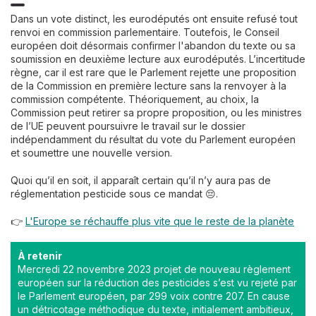
Dans un vote distinct, les eurodéputés ont ensuite refusé tout
renvoi en commission parlementaire. Toutefois, le Conseil
européen doit désormais confirmer l'abandon du texte ou sa
soumission en deuxième lecture aux eurodéputés. L’incertitude
règne, car il est rare que le Parlement rejette une proposition
de la Commission en première lecture sans la renvoyer à la
commission compétente. Théoriquement, au choix, la
Commission peut retirer sa propre proposition, ou les ministres
de l’UE peuvent poursuivre le travail sur le dossier
indépendamment du résultat du vote du Parlement européen
et soumettre une nouvelle version.
Quoi qu’il en soit, il apparaît certain qu’il n’y aura pas de
réglementation pesticide sous ce mandat 😔.
👉
L'Europe se réchauffe plus vite que le reste de la planète
À retenir
Mercredi 22 novembre 2023 projet de nouveau règlement
européen sur la réduction des pesticides s’est vu rejeté par
le Parlement européen, par 299 voix contre 207. En cause
un détricotage méthodique du texte, initialement ambitieux,