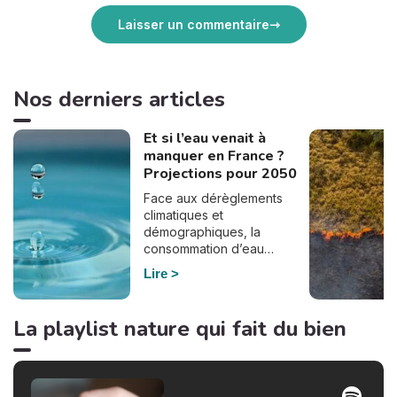
Laisser un commentaire
Nos derniers articles
Et si l’eau venait à
manquer en France ?
Projections pour 2050
Face aux dérèglements
climatiques et
démographiques, la
consommation d’eau
pourrait bien doubler en
Lire
France d’ici à 2050. En
effet, selon le dernier
rapport de France
La playlist nature qui fait du bien
Stratégie, commandé par
Elisabeth Borne à la suite du
plan Eau du gouvernement,
la demande en eau pourrait