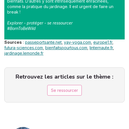
bienfaits. D’autres y sont intrinsèquement enracinées,
comme la pratique du jardinage. Il est urgent de faire un
break !
Explorer - protéger - se ressourcer
#BornToBeWild
Sources
:
passeportsante.net
,
yay-yoga.com
,
europe1.fr
,
futura-sciences.com
,
bienfaitspourtous.com
,
linternaute.fr
,
jardinage.lemonde.fr
Retrouvez les articles sur le thème :
Se ressourcer