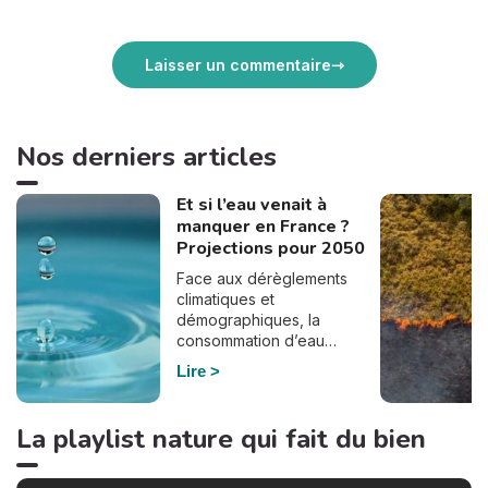
Laisser un commentaire
Nos derniers articles
Et si l’eau venait à
manquer en France ?
Projections pour 2050
Face aux dérèglements
climatiques et
démographiques, la
consommation d’eau
pourrait bien doubler en
Lire
France d’ici à 2050. En
effet, selon le dernier
rapport de France
La playlist nature qui fait du bien
Stratégie, commandé par
Elisabeth Borne à la suite du
plan Eau du gouvernement,