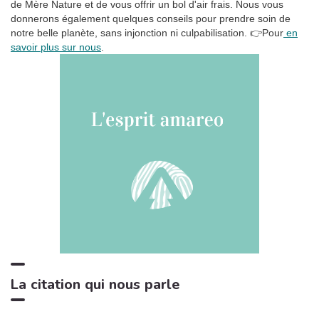
de Mère Nature et de vous offrir un bol d'air frais. Nous vous
donnerons également quelques conseils pour prendre soin de
La tempête tropicale à l'horizon
1:42
6
notre belle planète, sans injonction ni culpabilisation.
👉Pour
en
Somnolent Jean
savoir plus sur nous
.
Pluie dans la Forêt, Pt. 01
1:23
7
Sons de la Nature Projet France de TraxLab
Chant de cigales, Vol. 1
3:02
8
Bruitages
Sons des rivières: Vent, ruisseau
4:17
9
Bruits naturels
Relax Naturelle
2:39
10
Chant d'Oiseaux
Bruits de feu crépitant
3:29
11
Zone de la Musique Relaxante
La citation qui nous parle