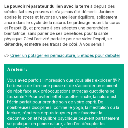
Le pouvoir réparateur du lien avec la terre
a depuis des
siècles fait ses preuves et n’a jamais été démenti. Jardiner
apaise le stress et favorise un meilleur équilibre, solidement
ancré dans le cycle de la nature. Le jardinage nourrit le corps
et l’esprit 😋, et procure à ses adeptes une parenthèse
bienfaitrice, sans parler de ses bénéfices pour la santé
physique. C’est l’activité parfaite pour se vider l’esprit, se
détendre, et mettre ses tracas de côté. À vos semis !
👉
Créer un potager en permaculture, 5 étapes pour débuter
À retenir :
Vous avez parfois l’impression que vous allez exploser 🤯 ?
Le besoin de faire une pause et de s’accorder un moment
de répit face aux préoccupations et tracas quotidiens se
fait sentir ? Pour éviter l’effet cocotte-minute, la nature est
l’écrin parfait pour prendre soin de votre esprit. De
nombreuses disciplines, comme le yoga, la méditation ou la
lecture, réputées depuis toujours pour favoriser la
déconnexion et l’équilibre psychique peuvent parfaitement
se pratiquer en pleine nature, afin d’en décupler les