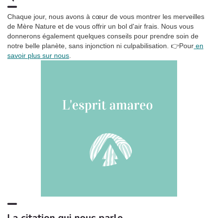
Ronronnement relaxant
3:27
5
Chaque jour, nous avons à cœur de vous montrer les merveilles
Oasis de sommeil
de Mère Nature et de vous offrir un bol d'air frais. Nous vous
donnerons également quelques conseils pour prendre soin de
La tempête tropicale à l'horizon
1:42
6
notre belle planète, sans injonction ni culpabilisation.
👉Pour
en
Somnolent Jean
savoir plus sur nous
.
Pluie dans la Forêt, Pt. 01
1:23
7
Sons de la Nature Projet France de TraxLab
Chant de cigales, Vol. 1
3:02
8
Bruitages
Sons des rivières: Vent, ruisseau
4:17
9
Bruits naturels
Relax Naturelle
2:39
10
Chant d'Oiseaux
Bruits de feu crépitant
3:29
11
Zone de la Musique Relaxante
La citation qui nous parle