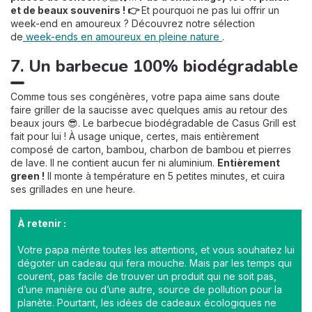
et de beaux souvenirs ! 👉
Et pourquoi ne pas lui offrir un
week-end en amoureux ? Découvrez notre sélection
de
week-ends en amoureux en pleine nature
.
7. Un barbecue 100% biodégradable
Comme tous ses congénères, votre papa aime sans doute
faire griller de la saucisse avec quelques amis au retour des
beaux jours 😎. Le barbecue biodégradable de Casus Grill est
fait pour lui ! À usage unique, certes, mais entièrement
composé de carton, bambou, charbon de bambou et pierres
de lave. Il ne contient aucun fer ni aluminium.
Entièrement
green !
Il monte à température en 5 petites minutes, et cuira
ses grillades en une heure.
À retenir :
Votre papa mérite toutes les attentions, et vous souhaitez lui
dégoter un cadeau qui fera mouche. Mais par les temps qui
courent, pas facile de trouver un produit qui ne soit pas,
d’une manière ou d’une autre, source de pollution pour la
planète. Pourtant, les idées de cadeaux écologiques ne