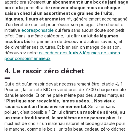
appréciera sûrement
un abonnement à une box de jardinage
bio
qui lui permettra de
recevoir chaque mois ou chaque
saison chez lui un assortiment de graines de fruits,
légumes, fleurs et aromates
🌱, généralement accompagné
d’un livret de conseil pour réussir son potager. Une chouette
initiative
écoresponsable
qui fera sans aucun doute son petit
effet. Dans la même catégorie, lui offrir
un kit de légumes
insolites bio
lui permettra de découvrir d’autres saveurs, et
de diversifier ses cultures. Et bien sûr, on mange de saison,
découvrez notre
calendrier des fruits & légumes de saison
pour consommer mieux
.
4. Le rasoir zéro déchet
Qui a dit qu’un rasoir devait nécessairement être jetable 🪒 ?
Pourtant, la société BIC en vend près de 7700 chaque minute
dans le monde. Et on ne parle même pas des autres marques
!
Plastique non recyclable, lames usées… Nos vieux
rasoirs sont un fléau environnemental
. Se raser sans
polluer, c’est possible ? En lui offrant
un rasoir de sûreté, ou
un rasoir traditionnel, le problème ne se posera plus. L
e
must est de choisir un matériau naturel et biodégradable pour
le manche, comme le bois : un très beau cadeau zéro déchet