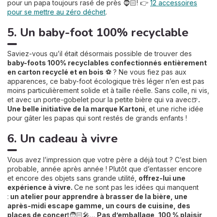
pour un papa toujours rasé de près 🧔🏻! 👉
12 accessoires
pour se mettre au zéro déchet
.
5. Un baby-foot 100% recyclable
Saviez-vous qu’il était désormais possible de trouver des
baby-foots 100% recyclables confectionnés entièrement
en carton recyclé et en bois
⚽ ? Ne vous fiez pas aux
apparences, ce baby-foot écologique très léger n’en est pas
moins particulièrement solide et à taille réelle. Sans colle, ni vis,
et avec un porte-gobelet pour la petite bière qui va avec🍺
.
Une belle initiative de la marque Kartoni
, et une riche idée
pour gâter les papas qui sont restés de grands enfants !
6. Un cadeau à vivre
Vous avez l’impression que votre père a déjà tout ? C’est bien
probable, année après année ! Plutôt que d’entasser encore
et encore des objets sans grande utilité,
offrez-lui une
expérience à vivre.
Ce ne sont pas les idées qui manquent
:
un atelier pour apprendre à brasser de la bière, une
après-midi escape gamme, un cours de cuisine, des
places de concer
t🧑🏻‍🎤…
Pas d’emballage, 100 % plaisir