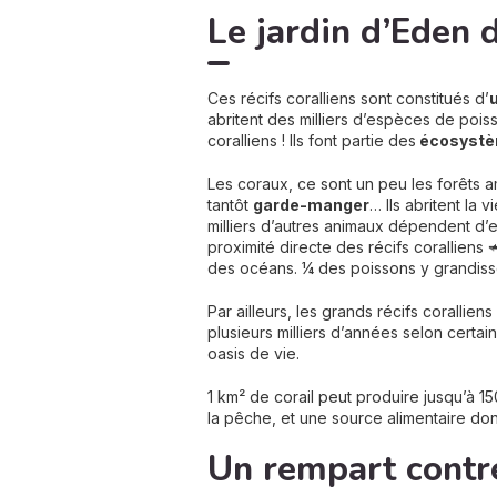
Le jardin d’Eden
Ces récifs coralliens sont constitués d’
abritent des milliers d’espèces de poiss
coralliens ! Ils font partie des
écosystèm
Les coraux, ce sont un peu les forêts
tantôt
garde-manger
… Ils abritent la
milliers d’autres animaux dépendent d’eu
proximité directe des récifs coralliens 
des océans. ¼ des poissons y grandiss
Par ailleurs, les grands récifs corallie
plusieurs milliers d’années selon certai
oasis de vie.
1 km² de corail peut produire jusqu’à 1
la pêche, et une source alimentaire do
Un rempart contre