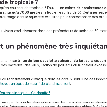
de tropicale ?
t qu’en eau chaude tropicale ? Faux !
Il en existe de nombreuses 
rs, jusqu’à 7000 mètres, et/ou en eau froide
🥶. Certaines esp
ail rouge dont le squelette est utilisé pour confectionner des bijou
s » vivent exclusivement dans des profondeurs de moins de 50 mètre
t un phénomène très inquiétan
par la
mise à nue de leur squelette calcaire, du fait de la dispa
e des bactéries, des virus, l’action de polluants ou la chaleur exces
lui du réchauffement climatique dont les coraux sont l’une des inno
atique : un épisode massif de blanchissement
.
ement climatique… Ça chauffe !
t pas que dans notre atmosphère avec les canicules, mais également 
s plus fréquentes, y compris en cas de respect des objectifs fixés p