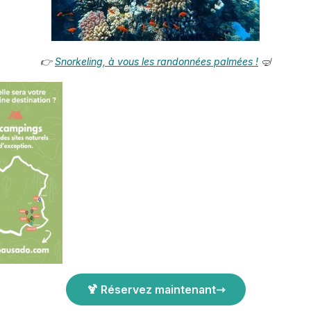
👉
Snorkeling, à vous les randonnées palmées !
🤿
🍹 Réservez maintenant