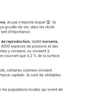
ème
, et pas n’importe lequel 🏆 : ils
a grouille de vie, dans les récifs
t tant d’importance.
u de reproduction,
tantôt
nurserie
,
 de 4000 espèces de poissons et des
tes y vivraient, ou vivraient à
n ne couvrant que 0,2 % de la surface
e, certaines colonies vivraient
tance capitale : ils sont de véritables
 les populations locales qui vivent de