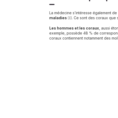
La médecine s’intéresse également de p
maladies
👨‍⚕️. Ce sont des coraux que 
Les hommes et les coraux
, aussi ét
exemple, possède 48 % de correspondan
coraux contiennent notamment des molécu