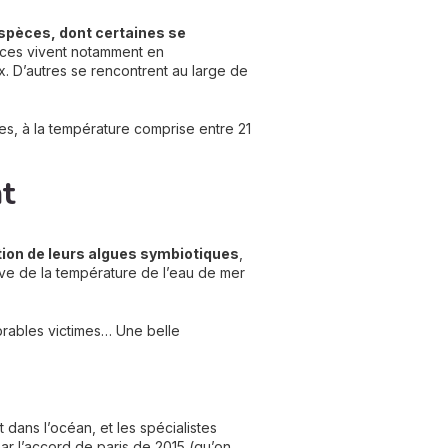
espèces, dont certaines se
èces vivent notamment en
x. D’autres se rencontrent au large de
s, à la température comprise entre 21
t
rition de leurs algues symbiotiques
,
sive de la température de l’eau de mer
mbrables victimes… Une belle
dans l’océan, et les spécialistes
ar l’accord de paris de 2015 (qu’on