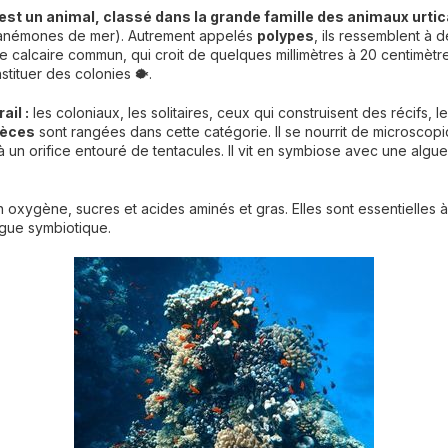
est un animal, classé dans la grande famille des animaux urtic
 anémones de mer). Autrement appelés
polypes
, ils ressemblent à 
 calcaire commun, qui croit de quelques millimètres à 20 centimètres
nstituer des colonies 🐡.
il :
les coloniaux, les solitaires, ceux qui construisent des récifs, 
pèces
sont rangées dans cette catégorie. Il se nourrit de microscop
à un orifice entouré de tentacules. Il vit en symbiose avec une algu
oxygène, sucres et acides aminés et gras. Elles sont essentielles à
algue symbiotique.