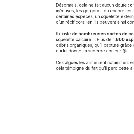
Désormais, cela ne fait aucun doute :
c’
méduses, les gorgones ou encore les
certaines espèces, un squelette externe
d’un récif corallien. Ils peuvent ainsi co
Il existe
de nombreuses sortes de cora
squelette calcaire … Plus de
1.600 es
débris organiques, qu’il capture grâce 
qui lui donne sa superbe couleur 🥰.
Ces algues les alimentent notamment en 
cela témoigne du fait qu’il perd cette 