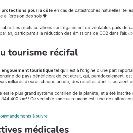
s
protections
pour la côte
en cas de catastrophes naturelles, telles
 à l’érosion des sols 🛡️.
imable. Les récifs coralliens sont également de véritables puits de
ar an, participant à la réduction des émissions de CO2 dans l’air. 
u tourisme récifal
 engouement touristique
tel qu’il est à l’origine d’une part imp
ntaine de pays bénéficient de cet attrait, qui, paradoxalement, est 
urs milliards d’euros chaque année, des recettes dont ils auraient b
e est le plus grand système corallien de la planète, et a été inscrit
r 344 400 km² ! Ce véritable sanctuaire marin est l’une des attraction
 commandements à suivre
ctives médicales