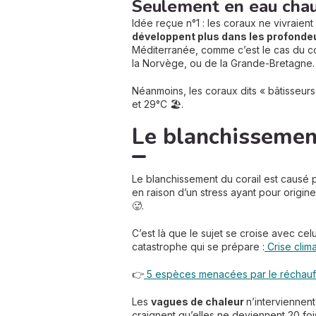
Seulement en eau chau
Idée reçue n°1 : les coraux ne vivraien
développent plus dans les profondeu
Méditerranée, comme c’est le cas du cor
la Norvège, ou de la Grande-Bretagne.
Néanmoins, les coraux dits « bâtisseur
et 29°C 🏖️.
Le blanchissemen
Le blanchissement du corail est causé 
en raison d’un stress ayant pour origin
🥵.
C’est là que le sujet se croise avec ce
catastrophe qui se prépare :
Crise clim
👉
5 espèces menacées par le réchauff
Les
vagues de chaleur
n’interviennen
craignent qu’elles ne deviennent 20 foi