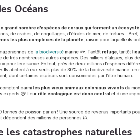
 des Océans
un grand nombre d’espèces de coraux qui forment un écosyst
ons, de crabes, de coquillages, d’étoiles de mer, de tortues… Bref, ç
es les plus complexes de la planète
, raison pour laquelle ils on
 amazoniennes de
la biodiversité
marine 🐟. Tantôt
refuge
, tantôt
lie
 vie de très nombreuses autres espèces. Des milliers d’algues, plus
x pour leur survie. En tout, près de deux millions d’espèces différen
🦈. Ils abritent à eux seuls plus de 30% de la biodiversité marine, e
ent, dont certaines espèces sont consommées par l’être humain.
ns comptent parmi
les plus vieux animaux coloniaux vivants
du mond
ns experts 😯! Leur
rôle écologique est donc central
et d’une impor
50 tonnes de poisson par an ! Une source de revenus importants pour
nt dépendent des millions de personnes 🎣.
 les catastrophes naturelles