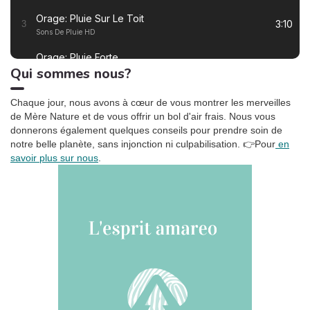
équilibre ? Les tensions à
Orage: Pluie Sur Le Toit
l’usage sont-elles
3:10
3
Sons De Pluie HD
inévitables ? Les grandes
lignes du rapport.
Orage: Pluie Forte
2:55
4
Qui sommes nous?
Sons De Pluie HD
Ronronnement relaxant
3:27
5
Chaque jour, nous avons à cœur de vous montrer les merveilles
Oasis de sommeil
de Mère Nature et de vous offrir un bol d'air frais. Nous vous
donnerons également quelques conseils pour prendre soin de
La tempête tropicale à l'horizon
1:42
6
notre belle planète, sans injonction ni culpabilisation.
👉Pour
en
Somnolent Jean
savoir plus sur nous
.
Pluie dans la Forêt, Pt. 01
1:23
7
Sons de la Nature Projet France de TraxLab
Chant de cigales, Vol. 1
3:02
8
Bruitages
Sons des rivières: Vent, ruisseau
4:17
9
Bruits naturels
Relax Naturelle
2:39
10
Chant d'Oiseaux