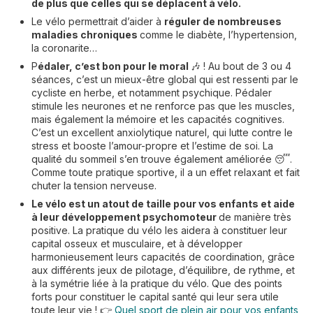
de plus que celles qui se déplacent à vélo.
Le vélo permettrait d’aider à
réguler de nombreuses
maladies chroniques
comme le diabète, l’hypertension,
la coronarite…
P
édaler, c’est bon pour le moral
🎶 ! Au bout de 3 ou 4
séances, c’est un mieux-être global qui est ressenti par le
cycliste en herbe, et notamment psychique. Pédaler
stimule les neurones et ne renforce pas que les muscles,
mais également la mémoire et les capacités cognitives.
C’est un excellent anxiolytique naturel, qui lutte contre le
stress et booste l’amour-propre et l’estime de soi. La
qualité du sommeil s’en trouve également améliorée 😴.
Comme toute pratique sportive, il a un effet relaxant et fait
chuter la tension nerveuse.
Le vélo est un atout de taille pour vos enfants et aide
à leur développement psychomoteur
de manière très
positive. La pratique du vélo les aidera à constituer leur
capital osseux et musculaire, et à développer
harmonieusement leurs capacités de coordination, grâce
aux différents jeux de pilotage, d’équilibre, de rythme, et
à la symétrie liée à la pratique du vélo. Que des points
forts pour constituer le capital santé qui leur sera utile
toute leur vie ! 👉
Quel sport de plein air pour vos enfants