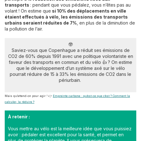
transports
: pendant que vous pédalez, vous n’êtes pas au
volant ! On estime que
si 10% des déplacements en ville
étaient effectués à vélo, les émissions des transports
urbains seraient réduites de 7%
, en plus de la diminution de
la pollution de l’air.
🤓
Saviez-vous que Copenhague a réduit ses émissions de
CO2 de 60% depuis 1991 avec une politique volontariste en
faveur des transports en commun et du vélo 👍 ? On estime
que le développement d’un système axé sur le vélo
pourrait réduire de 15 à 33% les émissions de CO2 dans le
périurbain.
Mais qu’attend-on pour agir ! 👉
Empreinte carbone : qu’est-ce que c’est ? Comment la
calculer, la réduire ?
À retenir :
Vous mettre au vélo est la meilleure idée que vous puissiez
avoir : pédaler est excellent pour la santé, et permet en
plus de protéger la planète. Il vous préservera de