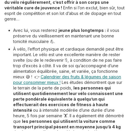
du vélo régulièrement, c’est offrir à son corps une
véritable cure de jouvence !
Enfin si l’on exclut, bien sûr, tout
esprit de compétition et son lot d’abus et de dopage en tout
genre…
Avec lui, vous resterez
jeune plus longtemps :
il vous
préserve du vieillissement en maintenant une bonne
tonicité musculaire 💪.
À vélo, l’effort physique et cardiaque demandé peut être
important. Le vélo est une excellente manière de rester
svelte (ou de le redevenir !), à condition de ne pas faire
trop d’excès à côté. Il va de soi qu’accompagné d’une
alimentation équilibrée, saine, et variée, ça fonctionne
mieux 😅 ! 👉
Calendrier des fruits & légumes de saison
pour consommer mieux !
Les études démontrent que sur
le terrain de la perte de poids,
les personnes qui
utilisent quotidiennement leur vélo connaissent une
perte pondérale équivalente à quelqu’un qui
effectuerait des exercices de fitness à haute
intensité
ou à intensité modérée d’une durée d’une
heure, 5 fois par semaine 🏋️. Il a également été démontré
que
les personnes qui utilisent la voiture comme
transport principal pèsent en moyenne jusqu’à 4 kg