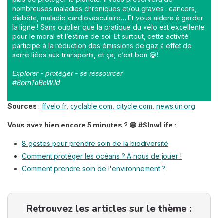
nombreuses maladies chroniques et/ou graves : cancers,
diabète, maladie cardiovasculaire… Et vous aidera à garder
la ligne ! Sans oublier que la pratique du vélo est excellente
pour le moral et l’estime de soi. Et surtout, cette activité
participe à la réduction des émissions de gaz à effet de
serre liées aux transports, et ça, c’est bon 😁!
Explorer - protéger - se ressourcer
#BornToBeWild
Sources
:
ffvelo.fr
,
cyclable.com
,
citycle.com
,
news.un.org
Vous avez bien encore 5 minutes ? 😁 #SlowLife :
8 gestes pour prendre soin de la biodiversité
Comment protéger les océans ? A nous de jouer !
Comment prendre soin de l'environnement ?
Retrouvez les articles sur le thème :