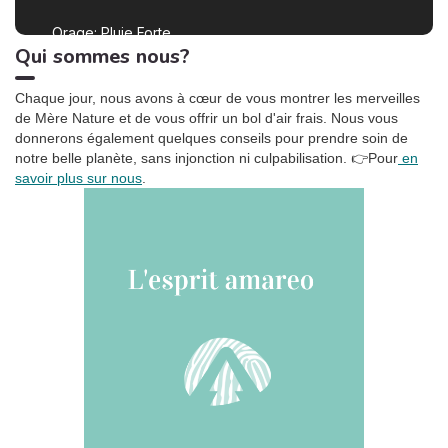
inévitables ? Les grandes
lignes du rapport.
Orage: Pluie Forte
2:55
4
Qui sommes nous?
Sons De Pluie HD
Ronronnement relaxant
3:27
5
Chaque jour, nous avons à cœur de vous montrer les merveilles
Oasis de sommeil
de Mère Nature et de vous offrir un bol d'air frais. Nous vous
donnerons également quelques conseils pour prendre soin de
La tempête tropicale à l'horizon
1:42
6
notre belle planète, sans injonction ni culpabilisation.
👉Pour
en
Somnolent Jean
savoir plus sur nous
.
Pluie dans la Forêt, Pt. 01
1:23
7
Sons de la Nature Projet France de TraxLab
Chant de cigales, Vol. 1
3:02
8
Bruitages
Sons des rivières: Vent, ruisseau
4:17
9
Bruits naturels
Relax Naturelle
2:39
10
Chant d'Oiseaux
Bruits de feu crépitant
3:29
11
Zone de la Musique Relaxante