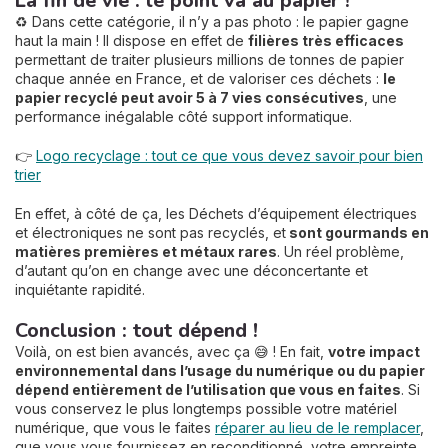
La fin de vie : le point va au papier !
♻️ Dans cette catégorie, il n’y a pas photo : le papier gagne
haut la main ! Il dispose en effet de
filières très efficaces
permettant de traiter plusieurs millions de tonnes de papier
chaque année en France, et de valoriser ces déchets :
le
papier recyclé peut avoir 5 à 7 vies
consécutives
, une
performance inégalable côté support informatique.
👉
Logo recyclage : tout ce que vous devez savoir pour bien
trier
En effet, à côté de ça, les Déchets d’équipement électriques
et électroniques ne sont pas recyclés, et
sont gourmands en
matières premières et métaux rares
. Un réel problème,
d’autant qu’on en change avec une déconcertante et
inquiétante rapidité.
Conclusion : tout dépend !
Voilà, on est bien avancés, avec ça 😅 ! En fait,
votre impact
environnemental dans l’usage du numérique ou du papier
dépend entièrement de l’utilisation que vous en faites
. Si
vous conservez le plus longtemps possible votre matériel
numérique, que vous le faites
réparer au lieu de le remplacer
,
que vous vous fournissez en reconditionné, votre empreinte