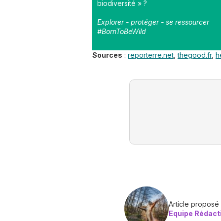
biodiversité » ?
Explorer - protéger - se ressourcer
#BornToBeWild
Sources
:
reporterre.net
,
thegood.fr
,
h
Article proposé
Equipe Rédact