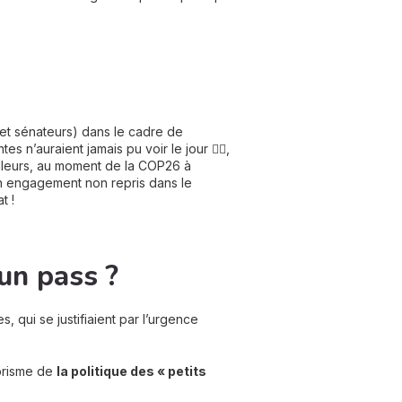
s et sénateurs) dans le cadre de
 n’auraient jamais pu voir le jour 🙅‍♀️,
illeurs, au moment de la COP26 à
un engagement non repris dans le
t !
’un pass ?
, qui se justifiaient par l’urgence
 prisme de
la politique des « petits