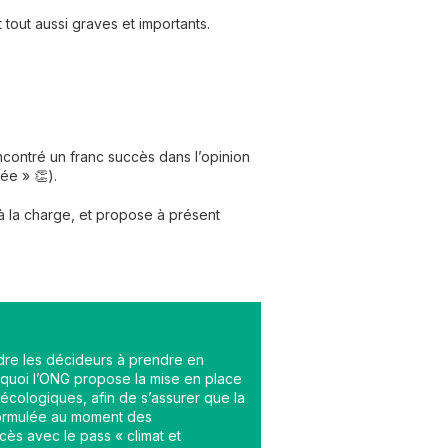
t tout aussi graves et importants.
ncontré un franc succès dans l’opinion
dée » 👏).
à la charge, et propose à présent
ndre les décideurs à prendre en
rquoi l’ONG propose la mise en place
écologiques, afin de s’assurer que la
formulée au moment des
cès avec le pass « climat et