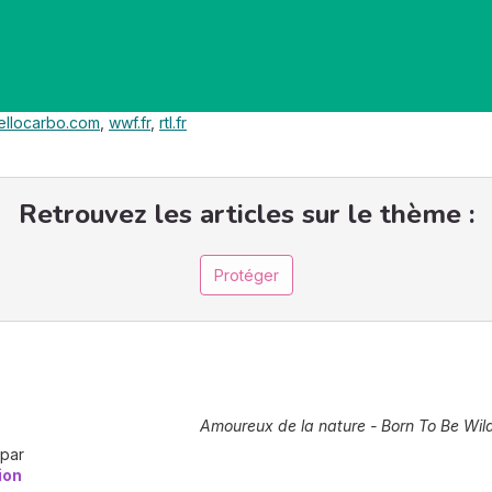
ellocarbo.com
,
wwf.fr
,
rtl.fr
Retrouvez les articles sur le thème :
Protéger
Amoureux de la nature - Born To Be Wil
 par
ion