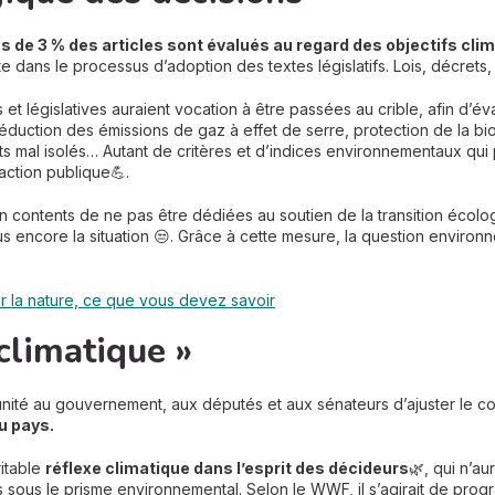
s de 3 % des articles sont évalués au regard des objectifs cli
e dans le processus d’adoption des textes législatifs. Lois, décrets,
t législatives auraient vocation à être passées au crible, afin d’év
Réduction des émissions de gaz à effet de serre, protection de la b
mal isolés… Autant de critères et d’indices environnementaux qui p
action publique💪.
on contents de ne pas être dédiées au soutien de la transition éco
us encore la situation 😒. Grâce à cette mesure, la question environn
er la nature, ce que vous devez savoir
climatique »
tunité au gouvernement, aux députés et aux sénateurs d’ajuster le c
u pays.
ritable
réflexe climatique dans l’esprit des décideurs
🌿, qui n’au
s sous le prisme environnemental. Selon le WWF, il s’agirait de pr