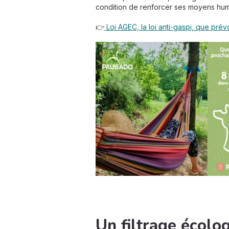
condition de renforcer ses moyens humain
👉
Loi AGEC, la loi anti-gaspi, que prév
Un filtrage écolo