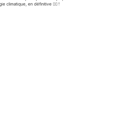
limatique, en définitive 🦸‍♂️ !