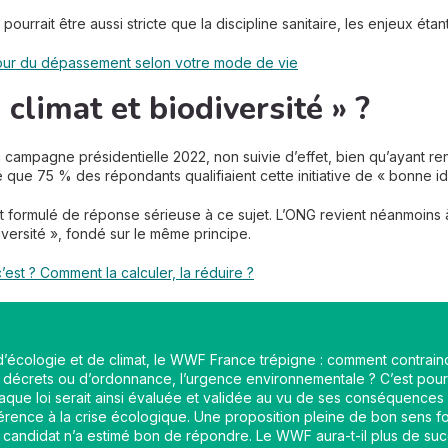
pourrait être aussi stricte que la discipline sanitaire, les enjeux étan
 jour du dépassement selon votre mode de vie
climat et biodiversité » ?
campagne présidentielle 2022, non suivie d’effet, bien qu’ayant re
 que 75 % des répondants qualifiaient cette initiative de « bonne i
t formulé de réponse sérieuse à ce sujet. L’ONG revient néanmoins 
diversité », fondé sur le même principe.
est ? Comment la calculer, la réduire ?
e d’écologie et de climat, le WWF France trépigne : comment contrai
de décrets ou d’ordonnance, l’urgence environnementale ? C’est pou
aque loi serait ainsi évaluée et validée au vu de ses conséquences 
érence à la crise écologique. Une proposition pleine de bon sens 
n candidat n’a estimé bon de répondre. Le WWF aura-t-il plus de suc