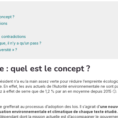
concept ?
sions
s contradictions
ue, il n’y a qu’un pass ?
versité » ?
 : quel est le concept ?
président n’a eu la main assez verte pour réduire l’empreinte écologiq
. En effet, les avis actuels de l’Autorité environnementale ne sont 
 gaz à effet de serre que de 1,2 % par an en moyenne depuis 2015 🙄
se grefferait au processus d’adoption des lois. Il s’agirait d’
une nouv
uation environnementale et climatique de chaque texte étudié.
indépendant dont la mission actuelle est d’accompagner le gouvernem