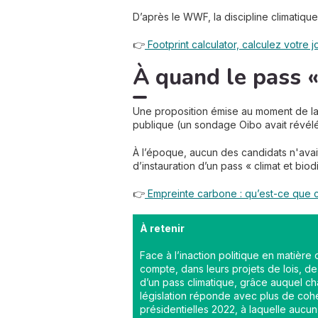
D’après le WWF, la discipline climatique 
👉
Footprint calculator, calculez votre
À quand le pass « 
Une proposition émise au moment de la 
publique (un sondage Oibo avait révélé
À l’époque, aucun des candidats n'avai
d’instauration d’un pass « climat et bio
👉
Empreinte carbone : qu’est-ce que c’
À retenir
Face à l’inaction politique en matièr
compte, dans leurs projets de lois, 
d’un pass climatique, grâce auquel ch
législation réponde avec plus de coh
présidentielles 2022, à laquelle aucu