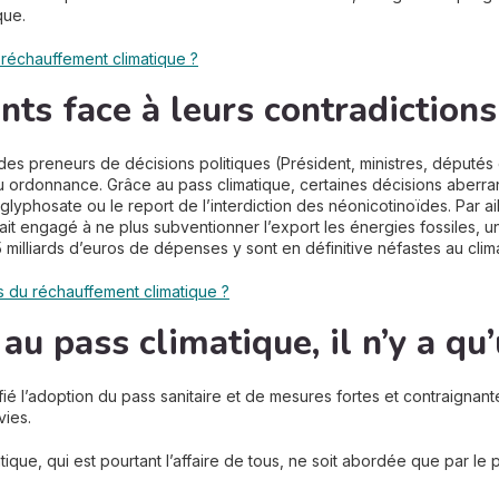
que.
 réchauffement climatique ?
nts face à leurs contradictions
e des preneurs de décisions politiques (Président, ministres, député
u ordonnance. Grâce au pass climatique, certaines décisions aberrantes
lyphosate ou le report de l’interdiction des néonicotinoïdes. Par a
ait engagé à ne plus subventionner l’export les énergies fossiles, 
5 milliards d’euros de dépenses y sont en définitive néfastes au clima
s du réchauffement climatique ?
au pass climatique, il n’y a qu
ié l’adoption du pass sanitaire et de mesures fortes et contraignantes
vies.
que, qui est pourtant l’affaire de tous, ne soit abordée que par le