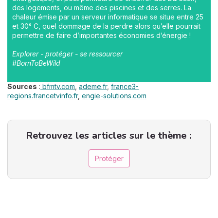
des logements, ou même des piscines et des serres. La
chaleur émise par un serveur informatique se situe entre 25
et 30° C, quel dommage de la perdre alors qu’elle pourrait
permettre de faire d’importantes économies d’énergie !
Explorer - protéger - se ressourcer
#BornToBeWild
Sources
:
bfmtv.com
,
ademe.fr
,
france3-
regions.francetvinfo.fr
,
engie-solutions.com
Retrouvez les articles sur le thème :
Protéger