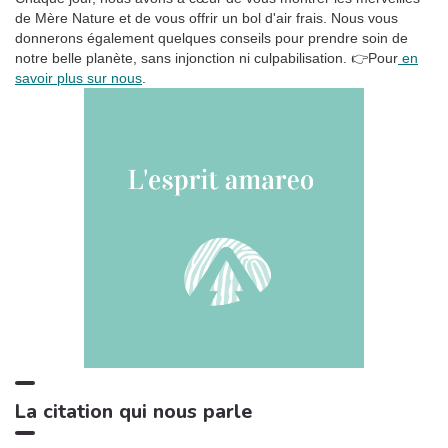
Oasis de sommeil
de Mère Nature et de vous offrir un bol d'air frais. Nous vous
donnerons également quelques conseils pour prendre soin de
La tempête tropicale à l'horizon
1:42
6
notre belle planète, sans injonction ni culpabilisation.
👉Pour
en
Somnolent Jean
savoir plus sur nous
.
Pluie dans la Forêt, Pt. 01
1:23
7
Sons de la Nature Projet France de TraxLab
Chant de cigales, Vol. 1
3:02
8
Bruitages
Sons des rivières: Vent, ruisseau
4:17
9
Bruits naturels
Relax Naturelle
2:39
10
Chant d'Oiseaux
Bruits de feu crépitant
3:29
11
Zone de la Musique Relaxante
La citation qui nous parle