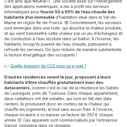
C’est ainsi que Neutral-IT, une société axée sur l’hébergement
des applications numériques, a mis à profit ses serveurs
informatiques pour
fournir 50 à 60% de l’eau chaude des
habitants d’un immeuble
d’habitation situé dans le Val-de-
Marne en région Île-de-France. 🤓 Concrètement, les serveurs
sont immergés dans une huile, qui absorbe la chaleur produite,
et qui vient transmettre cette chaleur par un jeu d’échangeur et
de conduction à l’eau stockée dans un ballon. À l’inverse, les
habitants, lorsqu’ils puisent de l’eau chaude, participent à
refroidir les serveurs. De quoi réduire de manière substantielle
la facture énergétique des occupants !
👉
Quelle émission de CO2 pour un e-mail ?
D’autres résidences voient le jour, proposant à leurs
habitants d’être chauffés gratuitement avec des
datacenters
, comme c’est le cas de la résidence les Sables
de Launaguet, près de Toulouse. Dans chaque appartement,
deux radiateurs ont été installés, qui sont en fait des data
centers. Ils produisent donc en continu de la chaleur qui
chauffe les logements, le tout sans aucun frais. À l’inverse,
chaque locataire a vu baisser sa facture de 293 € chaque
année 🤑. Ces appareils sont commercialisés par l’entreprise
Qarnot, pionnière dans ce domaine.