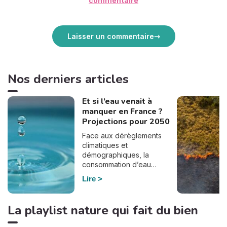
commentaire
Laisser un commentaire
Nos derniers articles
Et si l’eau venait à
manquer en France ?
Projections pour 2050
Face aux dérèglements
climatiques et
démographiques, la
consommation d’eau
pourrait bien doubler en
Lire
France d’ici à 2050. En
effet, selon le dernier
rapport de France
La playlist nature qui fait du bien
Stratégie, commandé par
Elisabeth Borne à la suite du