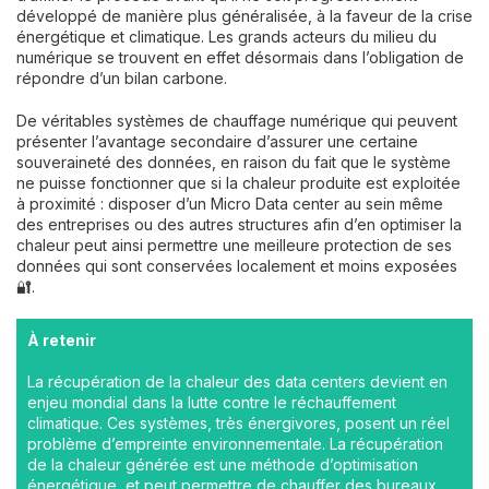
développé de manière plus généralisée, à la faveur de la crise
énergétique et climatique. Les grands acteurs du milieu du
numérique se trouvent en effet désormais dans l’obligation de
répondre d’un bilan carbone.
De véritables systèmes de chauffage numérique qui peuvent
présenter l’avantage secondaire d’assurer une certaine
souveraineté des données, en raison du fait que le système
ne puisse fonctionner que si la chaleur produite est exploitée
à proximité : disposer d’un Micro Data center au sein même
des entreprises ou des autres structures afin d’en optimiser la
chaleur peut ainsi permettre une meilleure protection de ses
données qui sont conservées localement et moins exposées
🔐.
À retenir
La récupération de la chaleur des data centers devient en
enjeu mondial dans la lutte contre le réchauffement
climatique. Ces systèmes, très énergivores, posent un réel
problème d’empreinte environnementale. La récupération
de la chaleur générée est une méthode d’optimisation
énergétique, et peut permettre de chauffer des bureaux,