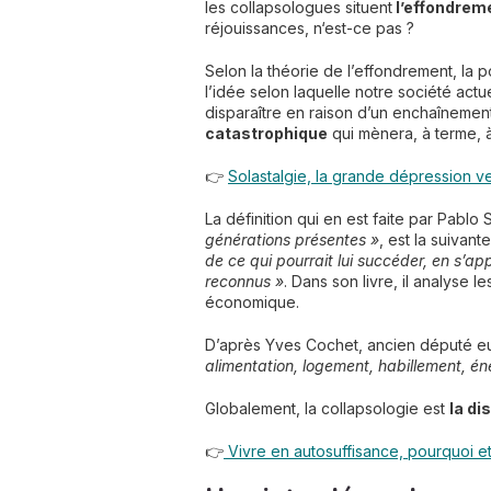
les collapsologues situent
l’effondreme
réjouissances, n‘est-ce pas ?
Selon la théorie de l’effondrement, la p
l’idée selon laquelle notre société actu
disparaître en raison d’un enchaîneme
catastrophique
qui mènera, à terme, à
👉
Solastalgie, la grande dépression v
La définition qui en est faite par Pablo
générations présentes »
, est la suivante
de ce qui pourrait lui succéder, en s’app
reconnus »
. Dans son livre, il analyse 
économique.
D’après Yves Cochet, ancien député eu
alimentation, logement, habillement, éne
Globalement, la collapsologie est
la di
👉
Vivre en autosuffisance, pourquoi 