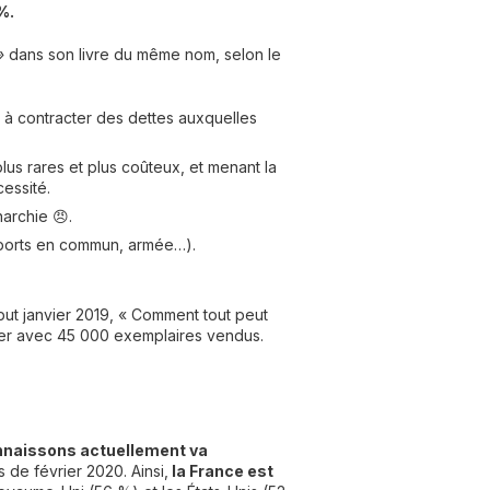
%.
 »
dans son livre du même nom, selon le
s à contracter des dettes auxquelles
lus rares et plus coûteux, et menant la
essité.
narchie 😠.
nsports en commun, armée…).
ébut janvier 2019, « Comment tout peut
ller avec 45 000 exemplaires vendus.
connaissons actuellement va
 de février 2020. Ainsi,
la France est