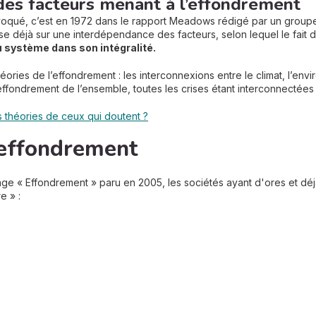
es facteurs menant à l’effondrement
voqué, c’est en 1972 dans le rapport Meadows rédigé par un group
 base déjà sur une interdépendance des facteurs, selon lequel le fait
u système dans son intégralité.
théories de l’effondrement : les interconnexions entre le climat, l’env
effondrement de l’ensemble, toutes les crises étant interconnectées e
s théories de ceux qui doutent ?
’effondrement
ge « Effondrement » paru en 2005, les sociétés ayant d'ores et déjà
e » :