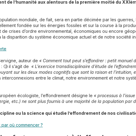
nt de l’humanité aux alentours de la première moitié du XXIèm
opulation mondiale, de fait, sera en partie décimée par les guerres, l
ellement fondée sur les énergies fossiles et sur la course à la produ
nt de crises d’ordre environnemental, économiques ou encore géopo
 la disparition du système économique actuel et de notre société ind
erte
 Servigne, auteur de
« Comment tout peut s’effondrer : petit manuel d
 : 🧐 il s’agit de
« L’exercice transdisciplinaire d’étude de l’effondremen
uyant sur les deux modes cognitifs que sont la raison et l’intuition, 
les interconnexions entre le climat, notre environnement et notre systè
ropéen écologiste, l’effondrement désigne le
« processus à l’issue
rgie, etc.) ne sont plus fournis à une majorité de la population par d
scipline ou la science qui étudie l’effondrement de nos civilisat
et par où commencer ?