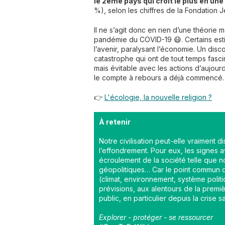
le 2ème pays qui croit le plus en un
%), selon les chiffres de la Fondation 
Il ne s’agit donc en rien d’une théorie m
pandémie du COVID-19 😷. Certains esti
l’avenir, paralysant l’économie. Un dis
catastrophe qui ont de tout temps fascin
mais évitable avec les actions d’aujour
le compte à rebours a déjà commencé.
👉
L'écologie, la nouvelle religion ?
À retenir
Notre civilisation peut-elle vraiment d
l’effondrement. Pour eux, les signes a
écroulement de la société telle que 
géopolitiques… Car le point commun de
(climat, environnement, système politi
prévisions, aux alentours de la prem
public, en particulier depuis la crise sa
Explorer - protéger - se ressourcer