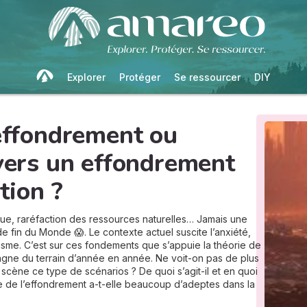
Explorer
Protéger
Se ressourcer
DIY
'effondrement ou
 vers un effondrement
tion ?
que, raréfaction des ressources naturelles… Jamais une
de fin du Monde 😱. Le contexte actuel suscite l’anxiété,
isme. C’est sur ces fondements que s’appuie la théorie de
gagne du terrain d’année en année. Ne voit-on pas de plus
 scène ce type de scénarios ? De quoi s’agit-il et en quoi
ie de l’effondrement a-t-elle beaucoup d’adeptes dans la