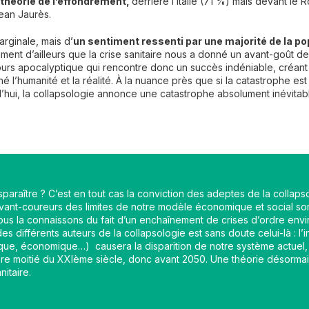
e théorie de l’effondrement,
derrière l’Italie (71 %) mais devant le
Jean Jaurès.
arginale, mais d’
un sentiment ressenti par une majorité de la po
ment d’ailleurs que la crise sanitaire nous a donné un avant-goût d
cours apocalyptique qui rencontre donc un succès indéniable, créant
é l’humanité et la réalité. À la nuance près que si la catastrophe es
d’hui, la collapsologie annonce une catastrophe absolument inévitabl
isparaître ? C’est en tout cas la conviction des adeptes de la collaps
vant-coureurs des limites de notre modèle économique et social sont 
nous la connaissons du fait d’un enchaînement de crises d’ordre en
s différents auteurs de la collapsologie est sans doute celui-là : l
que, économique…) causera la disparition de notre système actuel, q
ière moitié du XXIème siècle, donc avant 2050. Une théorie désorma
nitaire.