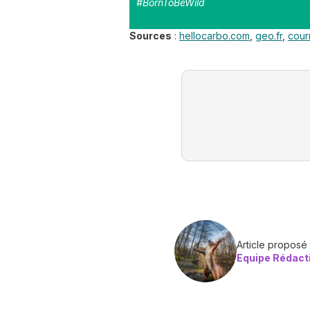
#BornToBeWild
Sources
:
hellocarbo.com
,
geo.fr
,
cour
Article proposé
Equipe Rédact