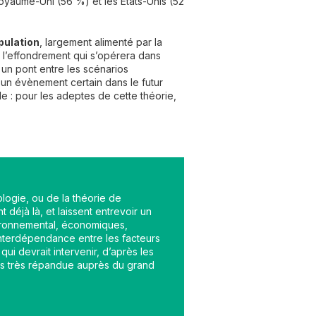
 Royaume-Uni (56 %) et les États-Unis (52
pulation
, largement alimenté par la
e l’effondrement qui s’opérera dans
 un pont entre les scénarios
t un évènement certain dans le futur
e : pour les adeptes de cette théorie,
ologie, ou de la théorie de
déjà là, et laissent entrevoir un
vironnemental, économiques,
’interdépendance entre les facteurs
ui devrait intervenir, d’après les
is très répandue auprès du grand