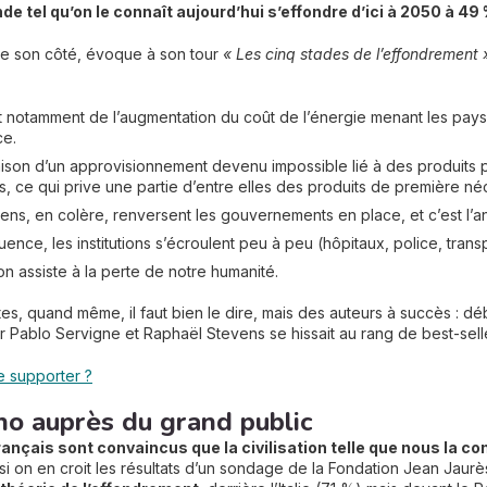
de tel qu’on le connaît aujourd’hui s’effondre d’ici à 2050 à 49 
 de son côté, évoque à son tour
« Les cinq stades de l’effondrement
ait notamment de l’augmentation du coût de l’énergie menant les pay
ce.
aison d’un approvisionnement devenu impossible lié à des produits p
, ce qui prive une partie d’entre elles des produits de première néc
oyens, en colère, renversent les gouvernements en place, et c’est l’a
ence, les institutions s’écroulent peu à peu (hôpitaux, police, tra
 on assiste à la perte de notre humanité.
tes, quand même, il faut bien le dire, mais des auteurs à succès : d
par Pablo Servigne et Raphaël Stevens se hissait au rang de best-se
e supporter ?
cho auprès du grand public
ançais sont convaincus que la civilisation telle que nous la 
 si on en croit les résultats d’un sondage de la Fondation Jean Jaurès