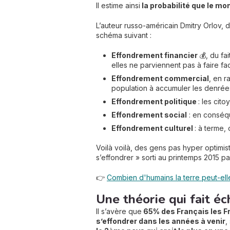
Il estime ainsi
la probabilité que le mon
L’auteur russo-américain Dmitry Orlov,
schéma suivant :
Effondrement financier
💰, du f
elles ne parviennent pas à faire fa
Effondrement commercial
, en r
population à accumuler les denrées
Effondrement politique
: les cit
Effondrement social
: en conséqu
Effondrement culturel
: à terme,
Voilà voilà, des gens pas hyper optimis
s’effondrer » sorti au printemps 2015 
👉
Combien d'humains la terre peut-ell
Une théorie qui fait é
Il s’avère que
65% des Français les Fr
s’effondrer dans les années à venir
,