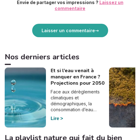
Envie de partager vos impressions ?
Laissez un
commentaire
Laisser un commentaire
Nos derniers articles
Et si l’eau venait à
manquer en France ?
Projections pour 2050
Face aux dérèglements
climatiques et
démographiques, la
consommation d’eau
pourrait bien doubler en
Lire
France d’ici à 2050. En
effet, selon le dernier
rapport de France
La playlist nature qui fait du bien
Stratégie, commandé par