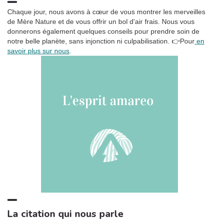
Ronronnement relaxant
3:27
5
Chaque jour, nous avons à cœur de vous montrer les merveilles
Oasis de sommeil
de Mère Nature et de vous offrir un bol d'air frais. Nous vous
donnerons également quelques conseils pour prendre soin de
La tempête tropicale à l'horizon
1:42
6
notre belle planète, sans injonction ni culpabilisation.
👉Pour
en
Somnolent Jean
savoir plus sur nous
.
Pluie dans la Forêt, Pt. 01
1:23
7
Sons de la Nature Projet France de TraxLab
Chant de cigales, Vol. 1
3:02
8
Bruitages
Sons des rivières: Vent, ruisseau
4:17
9
Bruits naturels
Relax Naturelle
2:39
10
Chant d'Oiseaux
Bruits de feu crépitant
3:29
11
Zone de la Musique Relaxante
La citation qui nous parle