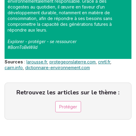
environnementalement responsable. Grâce à des
écogestes au quotidien, il œuvre en faveur d’un
développement durable, notamment en matière de
consommation, afin de répondre à ses besoins sans
compromettre la capacité des générations futures à
répondre aux leurs.
Explorer - protéger - se ressourcer
#BornToBeWild
Sources
:
larousse.fr
,
protegeonslaterre.com
,
cnrtl.fr
,
cairn.info
,
dictionnaire-environnement.com
Retrouvez les articles sur le thème :
Protéger