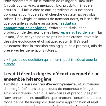
l’environnement et sur la manière de l’alléger au maximum
(circuits courts, vrac, alimentation bio, produits ménagers
naturels…). Il fait la chasse aux ingrédients ou substances
polluants et controversés, et cherche des alternatives plus
saines. Il privilégie les modes de transport doux, et laisse dès
que possible sa voiture au garage. Il
réduit sa
consommation de viande
, s’efforce de diminuer sa
production de déchets, de les trier,
répare au lieu de jeter
… En
un mot, l’éco-citoyen ne reste pas les bras croisés devant le
désastre écologique et climatique, et agit 💪. Il s‘inscrit
pleinement dans la transition écologique, et la promeut, afin de
préserver les générations futures.
👉
7 gestes du quotidien qui ont un impact immédiat pour la
planète
Les différents degrés d’écocitoyenneté : un
ensemble hétérogène
Il existe
plusieurs degrés d’écocitoyenneté,
et un manque
d’homogénéité dans les pratiques de nombreux ménages.
Ainsi, les individus, bien que sensibilisés et préoccupés par
l’environnement, ne modifient que rarement l’ensemble de leur
mode de vie. Beaucoup oscillent entre appropriation et rejet