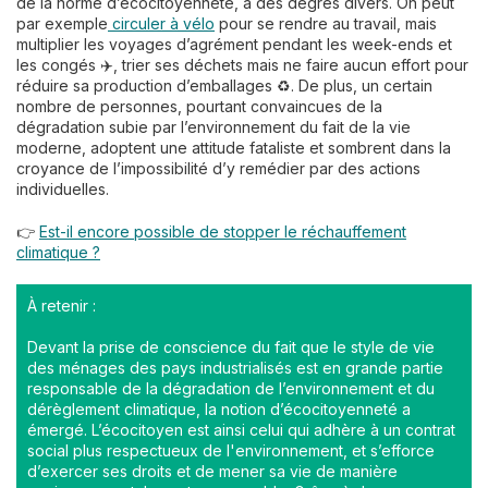
de la norme d’écocitoyenneté, à des degrés divers. On peut
par exemple
circuler à vélo
pour se rendre au travail, mais
multiplier les voyages d’agrément pendant les week-ends et
les congés ✈️, trier ses déchets mais ne faire aucun effort pour
réduire sa production d’emballages ♻️. De plus, un certain
nombre de personnes, pourtant convaincues de la
dégradation subie par l’environnement du fait de la vie
moderne, adoptent une attitude fataliste et sombrent dans la
croyance de l’impossibilité d’y remédier par des actions
individuelles.
👉
Est-il encore possible de stopper le réchauffement
climatique ?
À retenir :
Devant la prise de conscience du fait que le style de vie
des ménages des pays industrialisés est en grande partie
responsable de la dégradation de l’environnement et du
dérèglement climatique, la notion d’écocitoyenneté a
émergé. L’écocitoyen est ainsi celui qui adhère à un contrat
social plus respectueux de l'environnement, et s’efforce
d’exercer ses droits et de mener sa vie de manière